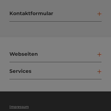
Kontaktformular
Kont
Webseiten
Web
Services
Ser
Impressum