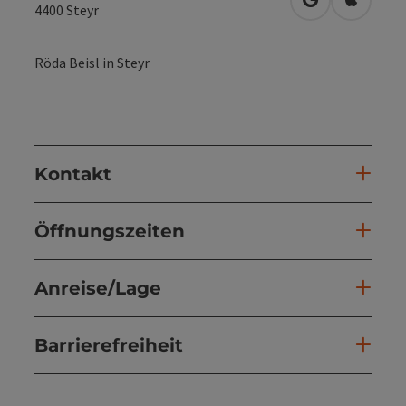
in Google Map
in Apple
4400
Steyr
Röda Beisl in Steyr
Kontakt
Öffnungszeiten
Anreise/Lage
Barrierefreiheit