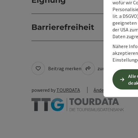
Eignung
wofür wir C
Personalisie
lit. a DSGV
geeigneten 
Barrierefreiheit
der USA zu
Daten zugre
Nähere Info
akzeptieren 
Einstellung
Beitrag merken
zum Merkzettel
Alle
deak
powered by
TOURDATA
Änderung vorschlag