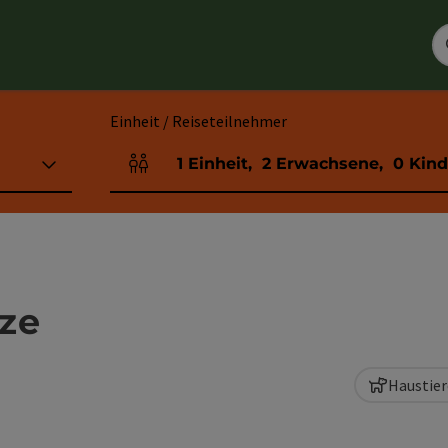
Einheit / Reiseteilnehmer
1
Einheit
,
2
Erwachsene
,
0
Kind
Einheitenanzahl und Personenfelder
ze
Haustier