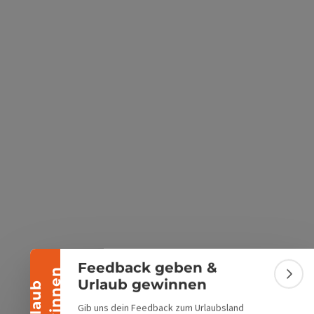
s öffnen
 Maps öffnen
Banner einklappen
Feedback geben &
n
Bann
Urlaub gewinnen
U
r
l
a
u
b
g
e
w
i
n
n
e
Gib uns dein Feedback zum Urlaubsland