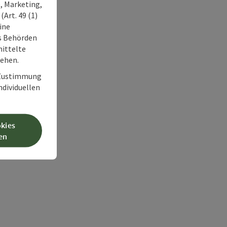
, Marketing,
Art. 49 (1)
ine
ss Behörden
ittelte
tehen.
r Zustimmung
individuellen
okies
en