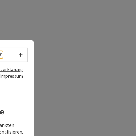
Sprachwahl - Menü öffnen
h
zerklärung
Impressum
re
ränkten
onalisieren,