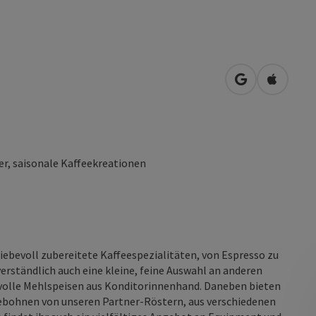
in Google Map
in Apple
r, saisonale Kaffeekreationen
iebevoll zubereitete Kaffeespezialitäten, von Espresso zu
erständlich auch eine kleine, feine Auswahl an anderen
volle Mehlspeisen aus Konditorinnenhand. Daneben bieten
eebohnen von unseren Partner-Röstern, aus verschiedenen