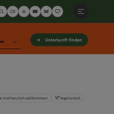
Hauptmenü öffne
Suchen
Webcams
Wetter
Interaktive Karte
360° Panoramen
Merkzettel
Unterkunft finden
er
e sind herzlich willkommen
Vegetarisch