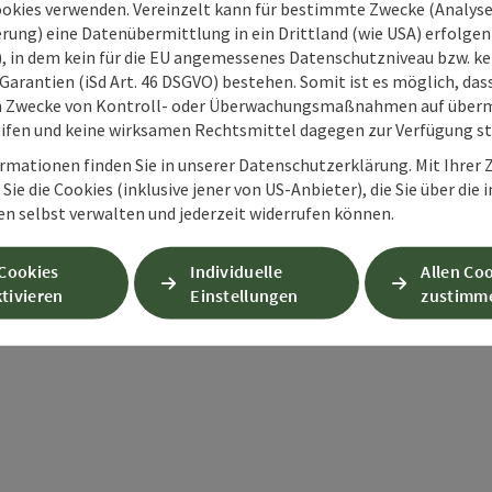
ookies verwenden. Vereinzelt kann für bestimmte Zwecke (Analyse
rung) eine Datenübermittlung in ein Drittland (wie USA) erfolgen (
O), in dem kein für die EU angemessenes Datenschutzniveau bzw. ke
Garantien (iSd Art. 46 DSGVO) bestehen. Somit ist es möglich, da
m Zwecke von Kontroll- oder Überwachungsmaßnahmen auf überm
ifen und keine wirksamen Rechtsmittel dagegen zur Verfügung s
rmationen finden Sie in unserer Datenschutzerklärung. Mit Ihre
Sie die Cookies (inklusive jener von US-Anbieter), die Sie über die 
en selbst verwalten und jederzeit widerrufen können.
PDF erstellen
Beitrag drucken
In der Nähe
 Cookies
Individuelle
Allen Co
tivieren
Einstellungen
zustimm
en