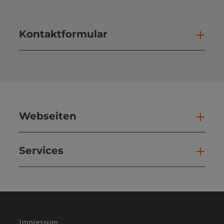
Kontaktformular
Kont
Webseiten
Web
Services
Ser
Impressum