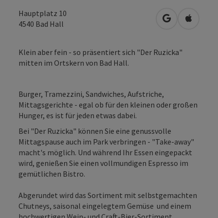
Hauptplatz 10
in Google Map
in Apple
4540
Bad Hall
Klein aber fein - so präsentiert sich "Der Ruzicka"
mitten im Ortskern von Bad Hall.
Burger, Tramezzini, Sandwiches, Aufstriche,
Mittagsgerichte - egal ob für den kleinen oder großen
Hunger, es ist für jeden etwas dabei.
Bei "Der Ruzicka" können Sie eine genussvolle
Mittagspause auch im Park verbringen - "Take-away"
macht's möglich. Und während Ihr Essen eingepackt
wird, genießen Sie einen vollmundigen Espresso im
gemütlichen Bistro.
Abgerundet wird das Sortiment mit selbstgemachten
Chutneys, saisonal eingelegtem Gemüse und einem
hochwertigen Wein- und Craft-Bier-Sortiment.