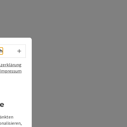
Sprachwahl - Menü öffnen
h
zerklärung
Impressum
re
ränkten
onalisieren,