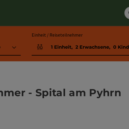
Einheit / Reiseteilnehmer
e
1
Einheit
,
2
Erwachsene
,
0
Kind
Einheitenanzahl und Personenfelder
mer - Spital am Pyhrn