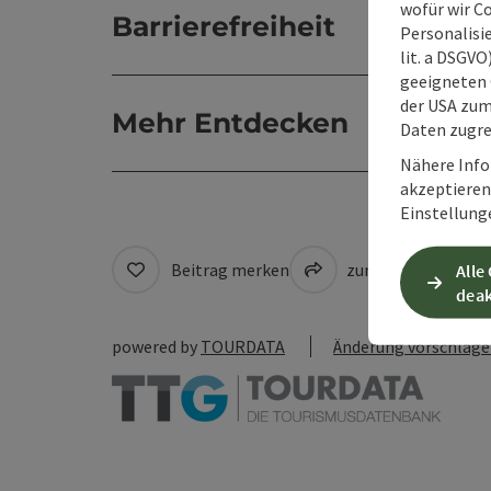
wofür wir C
Barrierefreiheit
Personalisie
lit. a DSGV
geeigneten 
der USA zu
Mehr Entdecken
Daten zugre
Nähere Info
akzeptieren 
Einstellung
Beitrag merken
zum Merkzettel
Alle
deak
powered by
TOURDATA
Änderung vorschlag