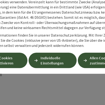
ookies verwenden. Vereinzelt kann für bestimmte Zwecke (Analyse
rung) eine Datenübermittlung in ein Drittland (wie USA) erfolgen (
O), in dem kein für die EU angemessenes Datenschutzniveau bzw. ke
Garantien (iSd Art. 46 DSGVO) bestehen. Somit ist es möglich, da
m Zwecke von Kontroll- oder Überwachungsmaßnahmen auf überm
ifen und keine wirksamen Rechtsmittel dagegen zur Verfügung s
rmationen finden Sie in unserer Datenschutzerklärung. Mit Ihre
Sie die Cookies (inklusive jener von US-Anbieter), die Sie über die 
en selbst verwalten und jederzeit widerrufen können.
PDF erstellen
Beitrag drucken
In der Nähe
 Cookies
Individuelle
Allen Co
tivieren
Einstellungen
zustimm
en