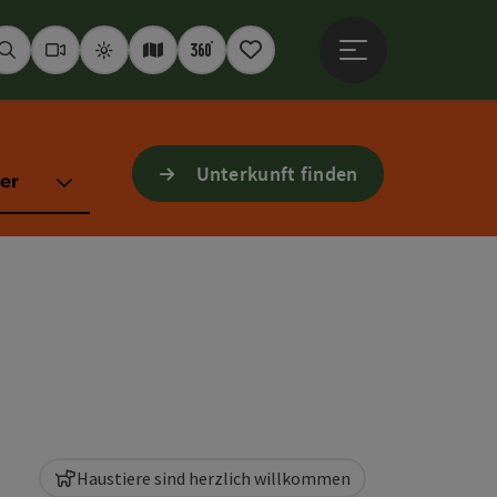
Hauptmenü öffne
Suchen
Webcams
Wetter
Interaktive Karte
360° Panoramen
Merkzettel
Unterkunft finden
er
Haustiere sind herzlich willkommen