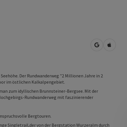
in Google Map
in Apple
 m Seehöhe. Der Rundwanderweg "2 Millionen Jahre in 2
or im östlichen Kalkalpengebiet.
man zum idyllischen Brunnsteiner-Bergsee. Mit der
Hochgebirgs-Rundwanderweg mit faszinierender
anspruchsvolle Bergtouren.
ange Singletrail,der von der Bergstation Wurzeralm durch