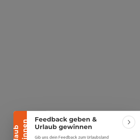
s öffnen
 Maps öffnen
Banner einklappen
Feedback geben &
n
Bann
Urlaub gewinnen
U
r
l
a
u
b
g
e
w
i
n
n
e
Gib uns dein Feedback zum Urlaubsland