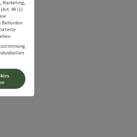
, Marketing,
Art. 49 (1)
ine
ss Behörden
ittelte
tehen.
r Zustimmung
individuellen
okies
en