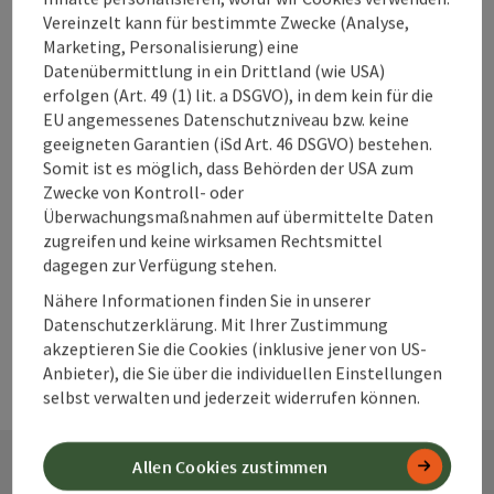
Vereinzelt kann für bestimmte Zwecke (Analyse,
Marketing, Personalisierung) eine
Beitrag merken
Datenübermittlung in ein Drittland (wie USA)
Beitrag drucken
erfolgen (Art. 49 (1) lit. a DSGVO), in dem kein für die
EU angemessenes Datenschutzniveau bzw. keine
zum Merkzettel
In der Nähe
geeigneten Garantien (iSd Art. 46 DSGVO) bestehen.
Somit ist es möglich, dass Behörden der USA zum
PDF erstellen
Zwecke von Kontroll- oder
Überwachungsmaßnahmen auf übermittelte Daten
zugreifen und keine wirksamen Rechtsmittel
powered by
TOURDATA
Änderung vorschlagen
dagegen zur Verfügung stehen.
Nähere Informationen finden Sie in unserer
Datenschutzerklärung. Mit Ihrer Zustimmung
akzeptieren Sie die Cookies (inklusive jener von US-
Anbieter), die Sie über die individuellen Einstellungen
selbst verwalten und jederzeit widerrufen können.
Allen Cookies zustimmen