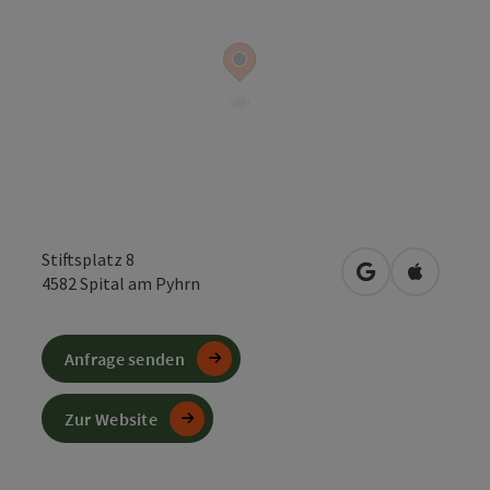
Stiftsplatz 8
in Google Maps
in Apple 
4582
Spital am Pyhrn
Anfrage senden
Zur Website