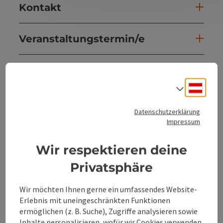
Kontakt
Veranstaltungstermin/e
Veranstaltungsort
Deuts
Sprach
Anreise/Lage
Datenschutzerklärung
Impressum
Preise
Wir respektieren deine
Eignung
Privatsphäre
Wir möchten Ihnen gerne ein umfassendes Website-
Barrierefreiheit
Erlebnis mit uneingeschränkten Funktionen
ermöglichen (z. B. Suche), Zugriffe analysieren sowie
Inhalte personalisieren, wofür wir Cookies verwenden.