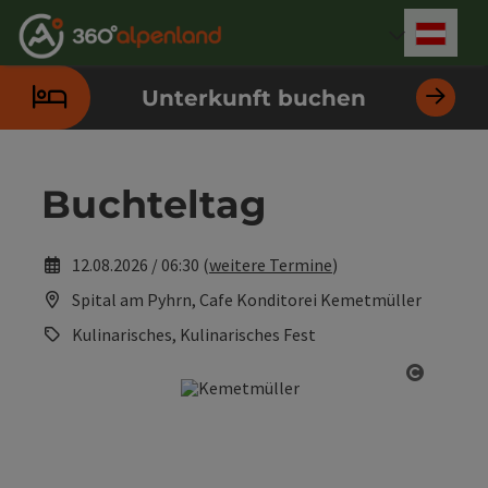
Accesskey
Accesskey
Accesskey
Accesskey
Accesskey
Accesskey
Accesskey
Accesskey
Zum Inhalt
Zur Navigation
Zum Seitenanfang
Zur Kontaktseite
Zur Suche
Zum Impressum
Zu den Hinweisen zur Bedienung der Website
Zur Startseite
[4]
[0]
[7]
[1]
[5]
[3]
[2]
[6]
Deut
Sprach
Unterkunft buchen
Buchteltag
12.08.2026 / 06:30 (
weitere Termine
)
Spital am Pyhrn, Cafe Konditorei Kemetmüller
Kulinarisches, Kulinarisches Fest
Copyrig