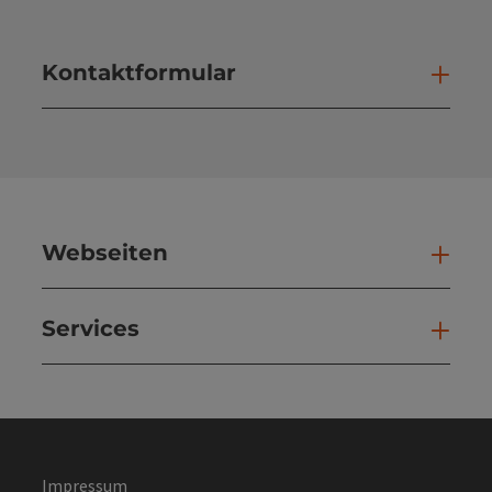
Kontaktformular
Kont
Webseiten
Web
Services
Ser
Impressum