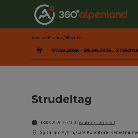
Accesskey
Accesskey
Accesskey
Accesskey
Accesskey
Accesskey
Accesskey
Accesskey
Zum Inhalt
Zur Navigation
Zum Seitenanfang
Zur Kontaktseite
Zur Suche
Zum Impressum
Zu den Hinweisen zur Bedienung der Website
Zur Startseite
[4]
[0]
[7]
[1]
[5]
[3]
[2]
[6]
Reisezeitraum / Nächte
07.08.2026
-
09.08.2026
,
2
Nächt
An- und Abreisefelder
Strudeltag
13.08.2026 / 07:00 (
weitere Termine
)
Spital am Pyhrn, Cafe Konditorei Kemetmülle