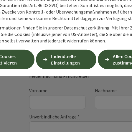
Garantien (iSd Art. 46 DSGVO) bestehen. Somit ist es möglich, da
m Zwecke von Kontroll- oder Überwachungsmaßnahmen auf überm
ifen und keine wirksamen Rechtsmittel dagegen zur Verfügung s
rmationen finden Sie in unserer Datenschutzerklärung. Mit Ihre
Sie die Cookies (inklusive jener von US-Anbieter), die Sie über die 
en selbst verwalten und jederzeit widerrufen können.
Unverbindliche An
 Cookies
Individuelle
Allen Co
tivieren
Einstellungen
zustimm
Felder mit
*
sind Pflichtfelder
Vorname
Nachname
Unverbindliche Anfrage
*