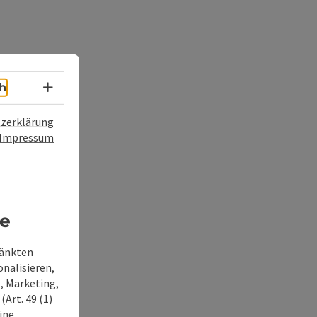
Sprachwahl - Menü öffnen
h
zerklärung
Impressum
re
ränkten
onalisieren,
, Marketing,
Art. 49 (1)
ine