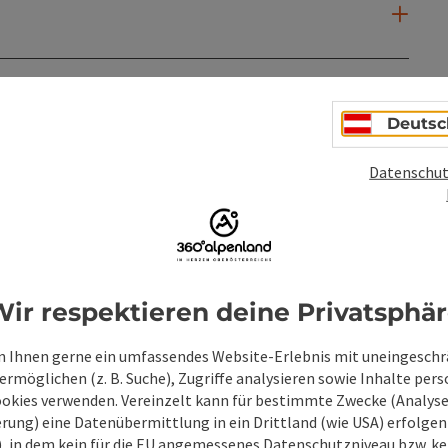
Deutsc
Datenschut
PDF erstellen
Beitrag drucken
In der Nähe
en
ir respektieren deine Privatsphä
 Ihnen gerne ein umfassendes Website-Erlebnis mit uneingesch
rmöglichen (z. B. Suche), Zugriffe analysieren sowie Inhalte pers
ookies verwenden. Vereinzelt kann für bestimmte Zwecke (Analyse
rung) eine Datenübermittlung in ein Drittland (wie USA) erfolgen (
O), in dem kein für die EU angemessenes Datenschutzniveau bzw. ke