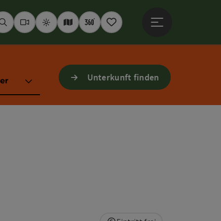
Hauptmenü öffne
Suchen
Webcams
Wetter
Interaktive Karte
360° Panoramen
Merkzettel
Unterkunft finden
er