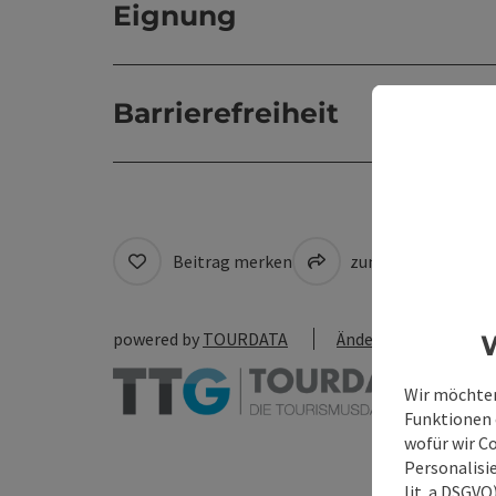
Eignung
Barrierefreiheit
Beitrag merken
zum Merkzettel
powered by
TOURDATA
Änderung vorschlag
W
Wir möchten
Funktionen e
wofür wir C
Personalisie
lit. a DSGV