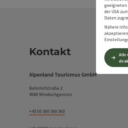
geeigneten 
der USA zu
Daten zugre
Nähere Info
akzeptieren 
Einstellung
Kontakt
Alle
deak
Alpenland Tourismus GmbH
Bahnhofstraße 2
4580 Windischgarsten
+43 50 360 360 360