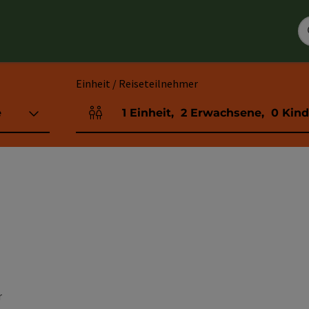
Einheit / Reiseteilnehmer
e
1
Einheit
,
2
Erwachsene
,
0
Kind
Einheitenanzahl und Personenfelder
r