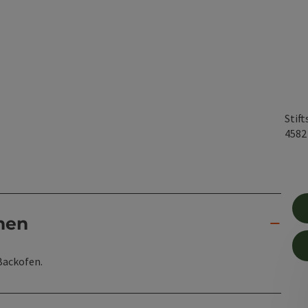
Stift
458
nen
Backofen.