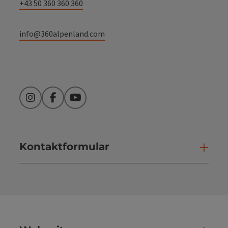
+43 50 360 360 360
info@360alpenland.com
Instagram
Facebook
YouTube
Kontaktformular
Kont