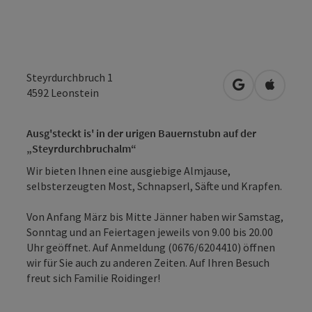
Steyrdurchbruch 1
in Google Map
in Apple
4592
Leonstein
Ausg'steckt is' in der urigen Bauernstubn auf der
„Steyrdurchbruchalm“
Wir bieten Ihnen eine ausgiebige Almjause,
selbsterzeugten Most, Schnapserl, Säfte und Krapfen.
Von Anfang März bis Mitte Jänner haben wir Samstag,
Sonntag und an Feiertagen jeweils von 9.00 bis 20.00
Uhr geöffnet. Auf Anmeldung (0676/6204410) öffnen
wir für Sie auch zu anderen Zeiten. Auf Ihren Besuch
freut sich Familie Roidinger!