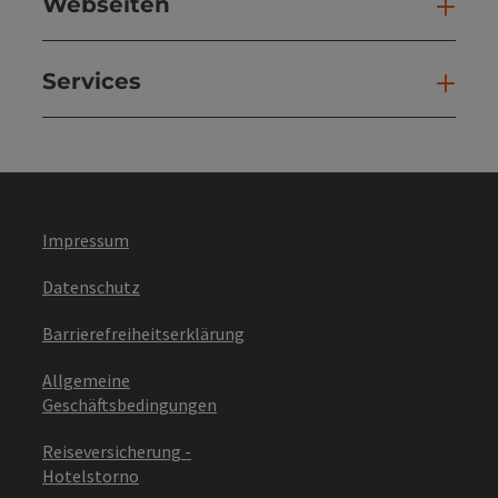
Webseiten
Web
Services
Ser
Impressum
Datenschutz
Barrierefreiheitserklärung
Allgemeine
Geschäftsbedingungen
Reiseversicherung -
Hotelstorno