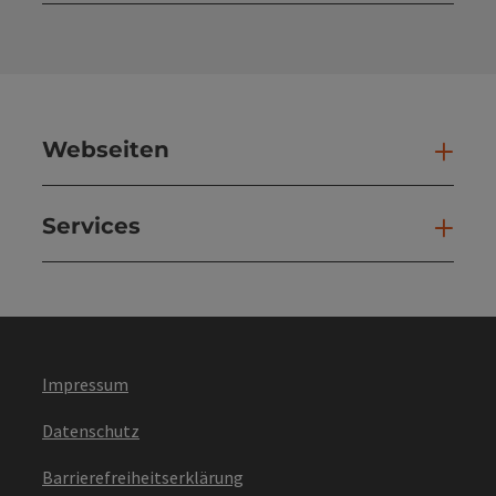
Kont
Webseiten
Web
Services
Ser
Impressum
Datenschutz
Barrierefreiheitserklärung