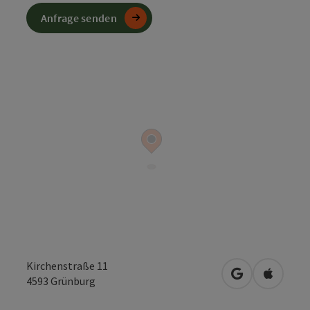
Anfrage senden
Kirchenstraße 11
in Google Map
in Apple
4593
Grünburg