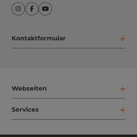
Instagram
Facebook
YouTube
Kontaktformular
Kont
Webseiten
Web
Services
Ser