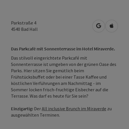
Parkstraße 4
in Google Map
in Apple
4540
Bad Hall
Das Parkcafé mit Sonnenterrasse im Hotel Miraverde.
Das stilvoll eingerichtete Parkcafé mit
Sonnenterrasse ist umgeben von der grünen Oase des
Parks. Hier sitzen Sie gemütlich beim
Frühstücksbuffet oder bei einer Tasse Kaffee und
köstlichen Verführungen am Nachmittag - im
Sommer locken frisch-fruchtige Eisbecher auf die
Terrasse. Was darf es heute für Sie sein?
Einzigartig:
Der
All inclusive Brunch im Miraverde
zu
ausgewählten Terminen.