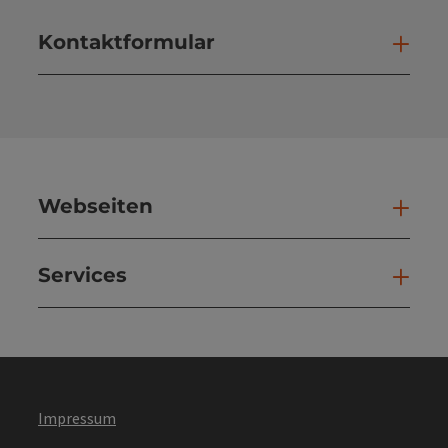
Kontaktformular
Kont
Webseiten
Web
Services
Ser
Impressum