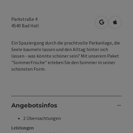
Parkstraße 4
in Google Map
in Apple
4540
Bad Hall
Ein Spaziergang durch die prachtvolle Parkanlage, die
Seele baumeln lassen und den Alltag hinter sich
lassen - was könnte schöner sein? Mit unserem Paket
"Sommerfrische" erleben Sie den Sommer in seiner
schönsten Form.
Angebotsinfos
2 Übernachtungen
Leistungen