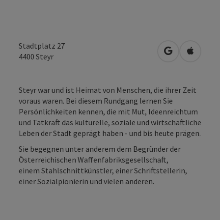
Stadtplatz 27
in Google Map
in Apple
4400
Steyr
Steyr war und ist Heimat von Menschen, die ihrer Zeit
voraus waren. Bei diesem Rundgang lernen Sie
Persönlichkeiten kennen, die mit Mut, Ideenreichtum
und Tatkraft das kulturelle, soziale und wirtschaftliche
Leben der Stadt geprägt haben - und bis heute prägen.
Sie begegnen unter anderem dem Begründer der
Österreichischen Waffenfabriksgesellschaft,
einem Stahlschnittkünstler, einer Schriftstellerin,
einer Sozialpionierin und vielen anderen.