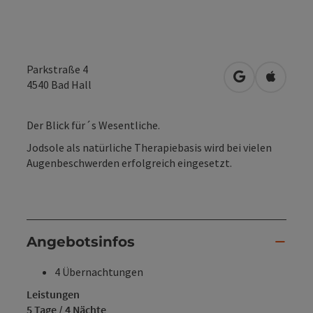
Parkstraße 4
in Google Map
in Apple
4540
Bad Hall
Der Blick für´s Wesentliche.
Jodsole als natürliche Therapiebasis wird bei vielen
Augenbeschwerden erfolgreich eingesetzt.
Angebotsinfos
4 Übernachtungen
Leistungen
5 Tage / 4 Nächte