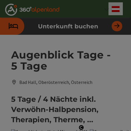
Accesskey
Accesskey
Accesskey
Accesskey
Accesskey
Accesskey
Accesskey
Accesskey
Zum Inhalt
Zur Navigation
Zum Seitenanfang
Zur Kontaktseite
Zur Suche
Zum Impressum
Zu den Hinweisen zur Bedienung der Website
Zur Startseite
[4]
[0]
[7]
[1]
[5]
[3]
[2]
[6]
Deut
Sprach
Unterkunft buchen
Augenblick Tage -
5 Tage
Bad Hall, Oberösterreich, Österreich
5 Tage / 4 Nächte inkl.
Verwöhn-Halbpension,
Therapien, Therme, ...