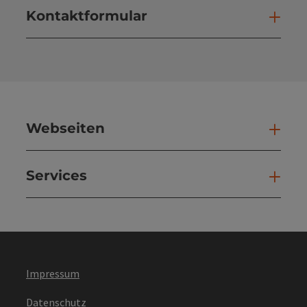
Kontaktformular
Kont
Webseiten
Web
Services
Ser
Impressum
Datenschutz