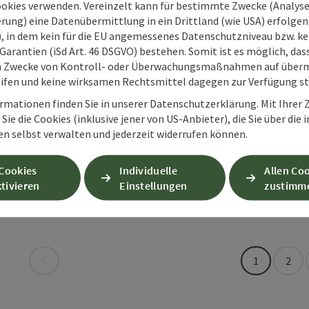
ookies verwenden. Vereinzelt kann für bestimmte Zwecke (Analyse
Beitrag merken
: BCS | Stand Up Paddeltour
Angebot
rung) eine Datenübermittlung in ein Drittland (wie USA) erfolgen (
O), in dem kein für die EU angemessenes Datenschutzniveau bzw. ke
Garantien (iSd Art. 46 DSGVO) bestehen. Somit ist es möglich, da
m Zwecke von Kontroll- oder Überwachungsmaßnahmen auf überm
ifen und keine wirksamen Rechtsmittel dagegen zur Verfügung s
Canyo
rmationen finden Sie in unserer Datenschutzerklärung. Mit Ihre
Beitrag merken
: Canyoning Aquasplash
Copyright öf
Sie die Cookies (inklusive jener von US-Anbieter), die Sie über die 
Erlebe die Fa
en selbst verwalten und jederzeit widerrufen können.
aufregenden 
St. Pank
 Cookies
Individuelle
Allen Co
Telefon
+43 664 
tivieren
Einstellungen
zustimm
Öffnung
Mon
D
MO
DI
M
Seite zurück
1
2