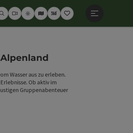
Hauptmenü öffne
Suchen
Webcams
Wetter
Interaktive Karte
360° Panoramen
Merkzettel
 Alpenland
vom Wasser aus zu erleben.
rlebnisse. Ob aktiv im
 lustigen Gruppenabenteuer