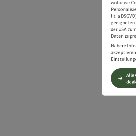
wofür wir C
Personalisie
lit. a DSGV
geeigneten 
der USA zu
Daten zugre
Nähere Info
akzeptieren 
Einstellung
Alle
deak