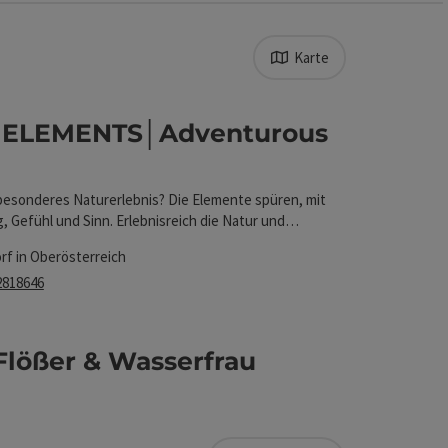
Karte
Auswahl verfeinert werden kann. Die Ergebnisse in de
 ELEMENTS│Adventurous
t
fnen
 besonderes Naturerlebnis? Die Elemente spüren, mit
 Gefühl und Sinn. Erlebnisreich die Natur und
ahrnehmen. Wertschätzend, echte Momente erfahren.
rf in Oberösterreich
es "LEBENSGEFÜHL".
2818646
ten
Flößer & Wasserfrau