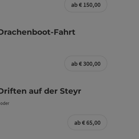
ab € 150,00
 Drachenboot-Fahrt
ab € 300,00
Driften auf der Steyr
toder
buchbar ab 10 P
ab € 65,00