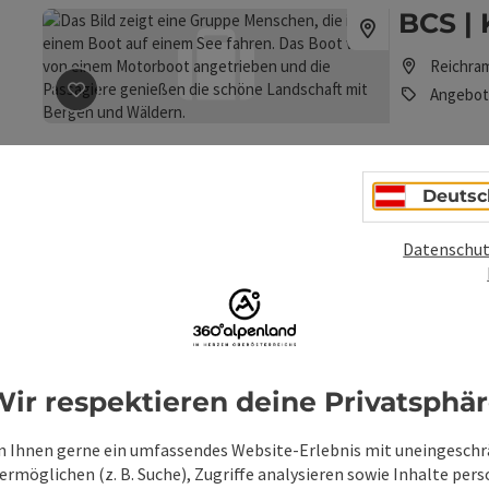
BCS | 
Reichra
Beitrag merken
: BCS | Kanutour auf der Enns
Angebot
Deutsc
BCS |
Datenschut
Großram
Angebot
Beitrag merken
: BCS | Schwimmende Almhütte
ir respektieren deine Privatsphä
BCS |
 Ihnen gerne ein umfassendes Website-Erlebnis mit uneingesch
rmöglichen (z. B. Suche), Zugriffe analysieren sowie Inhalte pers
Ternber