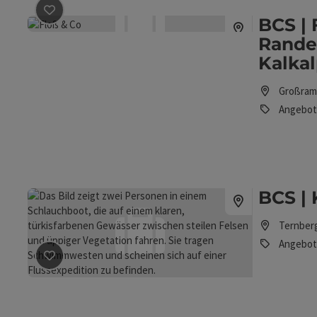
Beitrag merken
: BCS | Floß & Co - Floßfahrten am Ra
BCS | 
Rande
Kalka
Großram
Angebot
BCS | 
Ternber
Angebot
Beitrag merken
: BCS | Kanurafting