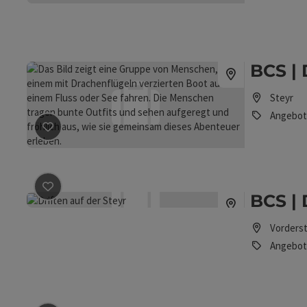
BCS |
Steyr
Angebot
Beitrag merken
: BCS | Drachenboot-Fahrt
Beitrag merken
: BCS | Driften auf der Steyr
BCS | 
Vorders
Angebot