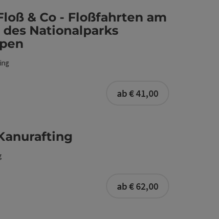
nde des Nationalparks Kalkalpen
Floß & Co - Floßfahrten am
 des Nationalparks
lpen
ing
buchbar ab 20 P
ab € 41,00
Kanurafting
g
buchbar ab 7 Pe
ab € 62,00