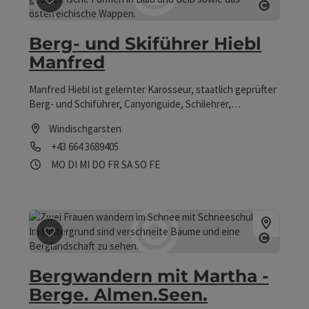
Beitrag merken
: Berg- und Skiführer Hiebl Manfred
Copyrig
Berg- und Skiführer Hiebl
Manfred
Manfred Hiebl ist gelernter Karosseur, staatlich geprüfter
Berg- und Schiführer, Canyonguide, Schilehrer,
Höhlenführer, Bergretter und zertifizierter
Windischgarsten
Hochseiltrainer aus Windischgarsten!
Telefon
+43 664 3689405
Öffnungszeiten
Montag geöffnet
Dienstag geöffnet
Mittwoch geöffnet
Donnerstag geöffnet
Freitag geöffnet
Samstag geöffnet
Sonntag geöffnet
Feiertag geöffnet
MO
DI
MI
DO
FR
SA
SO
FE
Beitrag merken
: Bergwandern mit Martha - Berge. Alm
Copyrig
Bergwandern mit Martha -
Berge. Almen.Seen.