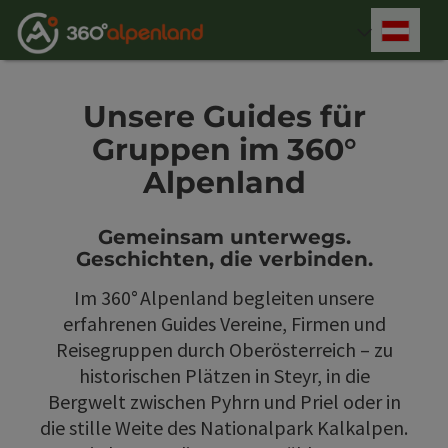
Accesskey
Accesskey
Accesskey
Accesskey
Accesskey
Accesskey
Accesskey
Accesskey
Zum Inhalt
Zur Navigation
Zum Seitenanfang
Zur Kontaktseite
Zur Suche
Zum Impressum
Zu den Hinweisen zur Bedienung der Website
Zur Startseite
[4]
[0]
[7]
[1]
[5]
[3]
[2]
[6]
Deut
Sprach
Unsere Guides für
Gruppen im 360°
Alpenland
Gemeinsam unterwegs.
Geschichten, die verbinden.
Im 360° Alpenland begleiten unsere
erfahrenen Guides Vereine, Firmen und
Reisegruppen durch Oberösterreich – zu
historischen Plätzen in Steyr, in die
Bergwelt zwischen Pyhrn und Priel oder in
die stille Weite des Nationalpark Kalkalpen.