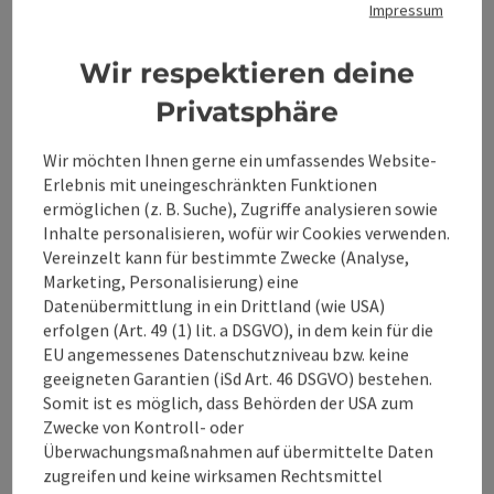
Impressum
Telefon
+43 664 2265366
Region) Interessantes zu entdecken.
Öffnungszeiten
Wir respektieren deine
Beitrag merken
: Naturvermittlung mit Simone Riegler
Privatsphäre
Copyrig
Naturvermittlung mit
Wir möchten Ihnen gerne ein umfassendes Website-
Simone Riegler-Tauer
Erlebnis mit uneingeschränkten Funktionen
ermöglichen (z. B. Suche), Zugriffe analysieren sowie
Weck' die Natur in Dir. Naturvermittlung. Für Dich. Für
Inhalte personalisieren, wofür wir Cookies verwenden.
unsere Kinder. Für unsere Welt.
Vereinzelt kann für bestimmte Zwecke (Analyse,
Marketing, Personalisierung) eine
Weyer
Datenübermittlung in ein Drittland (wie USA)
Telefon
+43 650 4666648
erfolgen (Art. 49 (1) lit. a DSGVO), in dem kein für die
Öffnungszeiten
Montag geöffnet
Dienstag geöffnet
Mittwoch geöffnet
Donnerstag geöffnet
Freitag geöffnet
Samstag geöffnet
Sonntag geöffnet
Feiertag geöffnet
MO
DI
MI
DO
FR
SA
SO
FE
EU angemessenes Datenschutzniveau bzw. keine
geeigneten Garantien (iSd Art. 46 DSGVO) bestehen.
Somit ist es möglich, dass Behörden der USA zum
Zwecke von Kontroll- oder
Überwachungsmaßnahmen auf übermittelte Daten
zugreifen und keine wirksamen Rechtsmittel