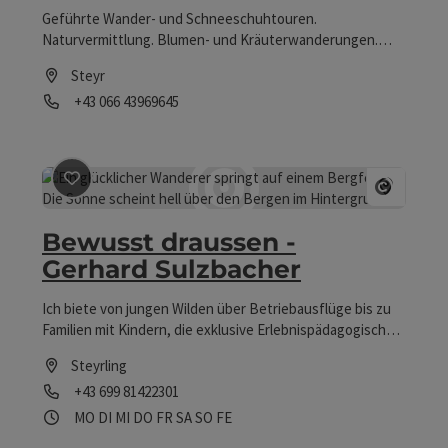
Geführte Wander- und Schneeschuhtouren.
Naturvermittlung. Blumen- und Kräuterwanderungen.
NATURSCHAUSPIELE. Firmenevents. Familienausflüge.
Steyr
Freundetage. Geburtstagsfeiern.
Telefon
+43 066 43969645
Öffnungszeiten
Beitrag merken
: Bewusst draussen - Gerhard Sulzbache
Copyrig
Bewusst draussen -
Gerhard Sulzbacher
Ich biete von jungen Wilden über Betriebausflüge bis zu
Familien mit Kindern, die exklusive Erlebnispädagogische
Programme, Canyoning-, Wander- und Bergtouren lieben,
Steyrling
ein unvergessliches, den eigenen Vorstellungen
Telefon
+43 699 81422301
entsprechendes, Abenteuer mit dem gewissen Extra!
Individuealabenteuer statt Events von der Stange! Dafür
Öffnungszeiten
Montag geöffnet
Dienstag geöffnet
Mittwoch geöffnet
Donnerstag geöffnet
Freitag geöffnet
Samstag geöffnet
Sonntag geöffnet
Feiertag geöffnet
MO
DI
MI
DO
FR
SA
SO
FE
stehe ich als Bergsportführer und Outdoorpädagoge in