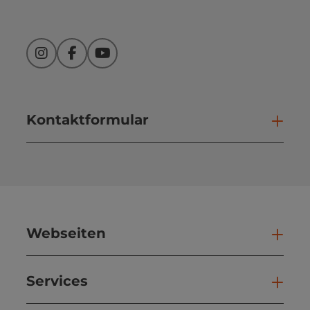
Instagram
Facebook
YouTube
Kontaktformular
Kont
Webseiten
Web
Services
Ser