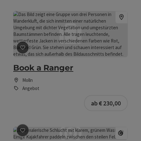
und um der Pyhrn-Priel Region!
Beitrag merken
: Book a Ranger
Book a Ranger
Molln
Angebot
ab € 230,00
Beitrag merken
: Geoventure
Copyrig