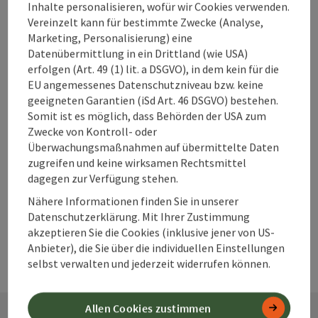
Unterkünfte im
Inhalte personalisieren, wofür wir Cookies verwenden.
360° Alpenland
Vereinzelt kann für bestimmte Zwecke (Analyse,
direkt buchen?
Marketing, Personalisierung) eine
Datenübermittlung in ein Drittland (wie USA)
erfolgen (Art. 49 (1) lit. a DSGVO), in dem kein für die
EU angemessenes Datenschutzniveau bzw. keine
Warum solltest
geeigneten Garantien (iSd Art. 46 DSGVO) bestehen.
Somit ist es möglich, dass Behörden der USA zum
du deine
Zwecke von Kontroll- oder
Unterkunft im
Überwachungsmaßnahmen auf übermittelte Daten
360° Alpenland
zugreifen und keine wirksamen Rechtsmittel
frühzeitig
dagegen zur Verfügung stehen.
buchen?
Nähere Informationen finden Sie in unserer
Datenschutzerklärung. Mit Ihrer Zustimmung
akzeptieren Sie die Cookies (inklusive jener von US-
Anbieter), die Sie über die individuellen Einstellungen
selbst verwalten und jederzeit widerrufen können.
Allen Cookies zustimmen