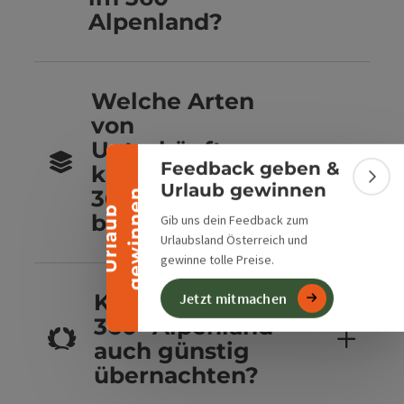
Alpenland?
Banner einklappen
Welche Arten
von
Unterkünften
Feedback geben &
kannst du im
Bann
Urlaub gewinnen
360° Alpenland
n
U
r
l
a
u
b
g
e
w
i
n
n
e
buchen?
Gib uns dein Feedback zum
Urlaubsland Österreich und
gewinne tolle Preise.
Kannst du im
Jetzt mitmachen
360° Alpenland
auch günstig
übernachten?