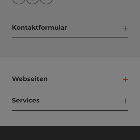
Instagram
Facebook
YouTube
Kontaktformular
Kont
Webseiten
Web
Services
Ser