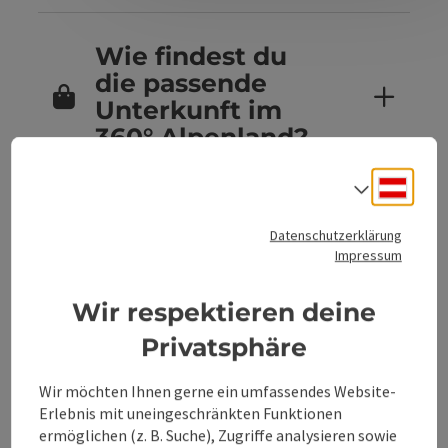
Wie findest du
die passende
Unterkunft im
360° Alpenland?
Deuts
Sprach
Sind Hunde in
Datenschutzerklärung
den
Impressum
Unterkünften im
360° Alpenland
Wir respektieren deine
erlaubt?
Privatsphäre
Wir möchten Ihnen gerne ein umfassendes Website-
Erlebnis mit uneingeschränkten Funktionen
Kannst du
ermöglichen (z. B. Suche), Zugriffe analysieren sowie