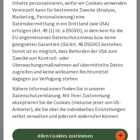
Unterkünfte im
Inhalte personalisieren, wofür wir Cookies verwenden.
360° Alpenland
Vereinzelt kann für bestimmte Zwecke (Analyse,
direkt buchen?
Marketing, Personalisierung) eine
Datenübermittlung in ein Drittland (wie USA)
erfolgen (Art. 49 (1) lit. a DSGVO), in dem kein für die
EU angemessenes Datenschutzniveau bzw. keine
Warum solltest
geeigneten Garantien (iSd Art. 46 DSGVO) bestehen.
Somit ist es möglich, dass Behörden der USA zum
du deine
Zwecke von Kontroll- oder
Unterkunft im
Überwachungsmaßnahmen auf übermittelte Daten
360° Alpenland
zugreifen und keine wirksamen Rechtsmittel
frühzeitig
dagegen zur Verfügung stehen.
buchen?
Nähere Informationen finden Sie in unserer
Datenschutzerklärung. Mit Ihrer Zustimmung
akzeptieren Sie die Cookies (inklusive jener von US-
Anbieter), die Sie über die individuellen Einstellungen
selbst verwalten und jederzeit widerrufen können.
Allen Cookies zustimmen