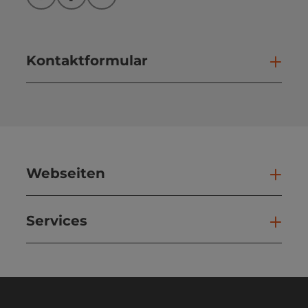
Instagram
Facebook
YouTube
Kontaktformular
Kont
Webseiten
Web
Services
Ser