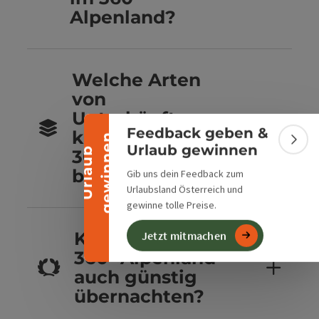
Alpenland?
Banner einklappen
Welche Arten
von
Unterkünften
Feedback geben &
kannst du im
n
Bann
Urlaub gewinnen
U
r
l
a
u
b
g
e
w
i
n
n
e
360° Alpenland
buchen?
Gib uns dein Feedback zum
Urlaubsland Österreich und
gewinne tolle Preise.
Kannst du im
Jetzt mitmachen
360° Alpenland
auch günstig
übernachten?