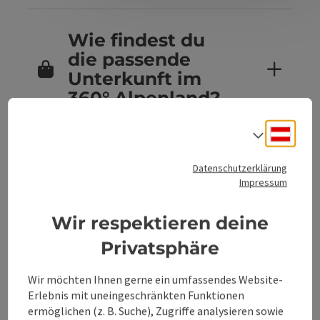
Wie findest du
die passende
Unterkunft im
360° Alpenland?
Deuts
Sprach
Sind Hunde in
Datenschutzerklärung
den
Impressum
Unterkünften im
360° Alpenland
Wir respektieren deine
erlaubt?
Privatsphäre
Wir möchten Ihnen gerne ein umfassendes Website-
Erlebnis mit uneingeschränkten Funktionen
Kannst du
ermöglichen (z. B. Suche), Zugriffe analysieren sowie