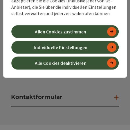
akzeptieren Sie die Cookies (inklusive jener von US-
Anbieter), die Sie über die individuellen Einstellungen
selbst verwalten und jederzeit widerrufen können.
+43 50 360 360 360
Allen Cookies zustimmen
info@360alpenland.com
Individuelle Einstellungen
Alle Cookies deaktivieren
Instagram
Facebook
YouTube
Kontaktformular
Kont