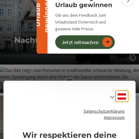
n
Bann
Urlaub gewinnen
U
r
l
a
u
b
g
e
w
i
n
n
e
Gib uns dein Feedback zum
Urlaubsland Österreich und
gewinne tolle Preise.
Nachtwächter Dine-around
Jetzt mitmachen
für Einzelpersonen
Co
Co
Nachtwächter Dine-around
Deuts
Sprach
für Gruppen
Datenschutzerklärung
Impressum
Wir respektieren deine