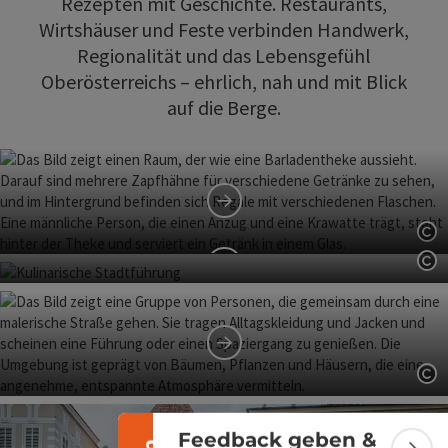
Rezepten mit Geschichte. Restaurants,
Wirtshäuser und Feste verbinden Handwerk,
Regionalität und das Lebensgefühl
Oberösterreichs – ehrlich, nah und mit Blick
auf die Berge.
Bierverkostung
Co
mit dem Biersommelier
Co
Herrentrunk &
Banner einklappen
Kaffeekränzchen
KulturGenuss am
Co
Zusammenfluss
Feedback geben &