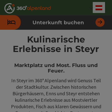
Accesskey
Accesskey
Accesskey
Accesskey
Accesskey
Accesskey
Accesskey
Accesskey
Zum Inhalt
Zur Navigation
Zum Seitenanfang
Zur Kontaktseite
Zur Suche
Zum Impressum
Zu den Hinweisen zur Bedienung der Website
Zur Startseite
[4]
[0]
[7]
[1]
[5]
[3]
[2]
[6]
Deut
Sprach
Unterkunft buchen
Kulinarische
Erlebnisse in Steyr
Marktplatz und Most. Fluss und
Feuer.
In Steyr im 360° Alpenland wird Genuss Teil
der Stadtkultur. Zwischen historischen
Bürgerhäusern, Enns und Steyr entstehen
kulinarische Erlebnisse aus Mostviertler
Produkten, Fisch aus klaren Gewässern und