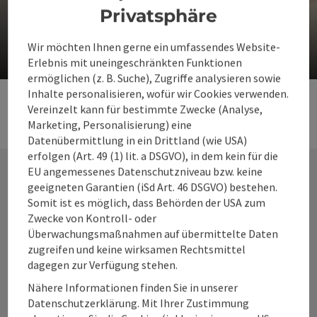
Privatsphäre
Liebesrezepte einer Gräfin
Wir möchten Ihnen gerne ein umfassendes Website-
Erlebnis mit uneingeschränkten Funktionen
ermöglichen (z. B. Suche), Zugriffe analysieren sowie
Inhalte personalisieren, wofür wir Cookies verwenden.
Vereinzelt kann für bestimmte Zwecke (Analyse,
Marketing, Personalisierung) eine
Datenübermittlung in ein Drittland (wie USA)
erfolgen (Art. 49 (1) lit. a DSGVO), in dem kein für die
EU angemessenes Datenschutzniveau bzw. keine
geeigneten Garantien (iSd Art. 46 DSGVO) bestehen.
Kontakt
Somit ist es möglich, dass Behörden der USA zum
Zwecke von Kontroll- oder
Überwachungsmaßnahmen auf übermittelte Daten
zugreifen und keine wirksamen Rechtsmittel
Alpenland Tourismus GmbH
dagegen zur Verfügung stehen.
Nähere Informationen finden Sie in unserer
Bahnhofstraße 2
Datenschutzerklärung. Mit Ihrer Zustimmung
4580 Windischgarsten