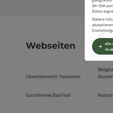
der USA zu
Daten zugre
Nähere Info
akzeptieren 
Einstellung
Webseiten
Alle
deak
Bergba
Oberösterreich Tourismus
Wurze
Eurotherme Bad Hall
Nation