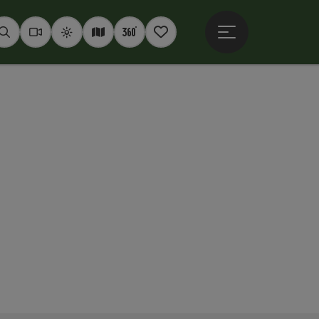
Hauptmenü öffne
Suchen
Webcams
Wetter
Interaktive Karte
360° Panoramen
Merkzettel