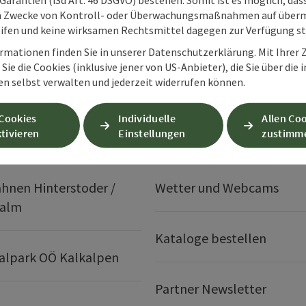
m Zwecke von Kontroll- oder Überwachungsmaßnahmen auf überm
ifen und keine wirksamen Rechtsmittel dagegen zur Verfügung s
rmationen finden Sie in unserer Datenschutzerklärung. Mit Ihre
Sie die Cookies (inklusive jener von US-Anbieter), die Sie über die 
en selbst verwalten und jederzeit widerrufen können.
Services
 Cookies
Individuelle
Allen Co
tivieren
Einstellungen
zustimm
hnen Hinterstoder /
Wetter und Webcams
ralm
Kataloge bestellen
alpark OÖ Kalkalpen
Partner Newsletter