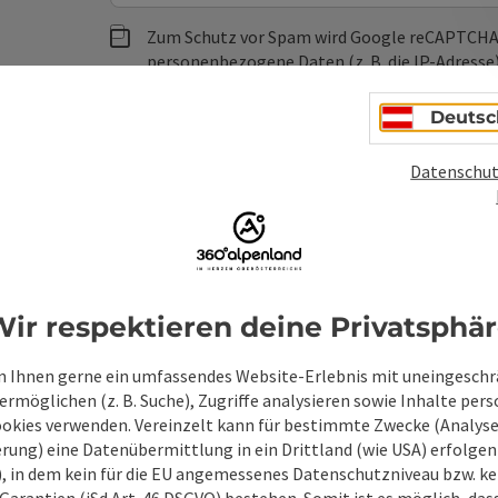
Zum Schutz vor Spam wird Google reCAPTCHA
personenbezogene Daten (z. B. die IP-Adresse
Absenden des Formulars werden die dafür erfor
ist eine Kontaktaufnahme jederzeit per E-Ma
Deutsc
Wenn Sie per Formular auf der Website oder per E
Datenschut
Ihre angegebenen Daten zwecks Bearbeitung der An
Anschlussfragen sechs Monate bei uns gespeichert.
Einwilligung weiter.
zur Datenschutzerklärung
Senden
ir respektieren deine Privatsphä
 Ihnen gerne ein umfassendes Website-Erlebnis mit uneingesch
rmöglichen (z. B. Suche), Zugriffe analysieren sowie Inhalte pers
ookies verwenden. Vereinzelt kann für bestimmte Zwecke (Analyse
rung) eine Datenübermittlung in ein Drittland (wie USA) erfolgen (
O), in dem kein für die EU angemessenes Datenschutzniveau bzw. ke
Garantien (iSd Art. 46 DSGVO) bestehen. Somit ist es möglich, da