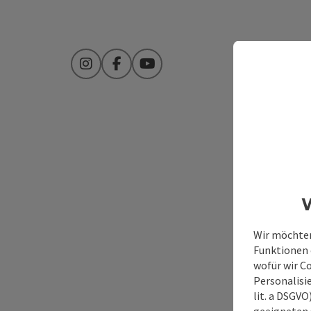
Instagram
Facebook
YouTube
W
Wir möchten
Funktionen e
wofür wir C
Personalisie
lit. a DSGV
geeigneten 