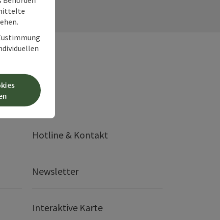
ittelte
tehen.
r Zustimmung
individuellen
okies
en
Hotline & Kontakt
Newsletter
Interaktive Karte