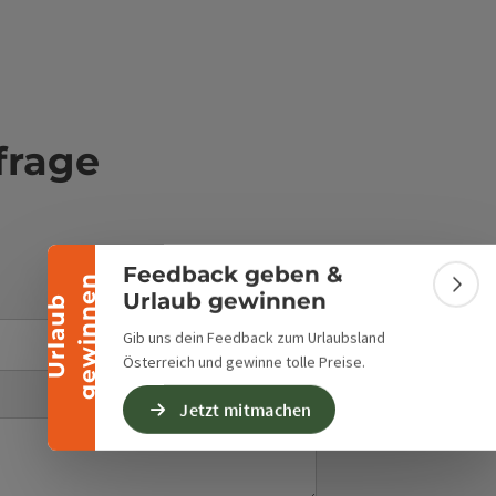
Banner einklappen
frage
Feedback geben &
n
Bann
Urlaub gewinnen
E-Mail
*
U
r
l
a
u
b
g
e
w
i
n
n
e
Gib uns dein Feedback zum Urlaubsland
Österreich und gewinne tolle Preise.
Jetzt mitmachen