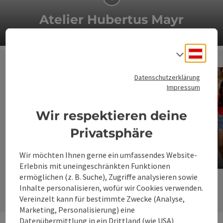
Atelier Hubertus Mayr
Co
Deuts
Sprach
Datenschutzerklärung
Impressum
Wir respektieren deine
Privatsphäre
Sporteinrichtungen
Wir möchten Ihnen gerne ein umfassendes Website-
Erlebnis mit uneingeschränkten Funktionen
Copyrig
ermöglichen (z. B. Suche), Zugriffe analysieren sowie
nächste
Inhalte personalisieren, wofür wir Cookies verwenden.
Vereinzelt kann für bestimmte Zwecke (Analyse,
Marketing, Personalisierung) eine
Datenübermittlung in ein Drittland (wie USA)