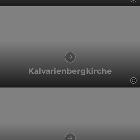
Co
Kalvarienbergkirche
Co