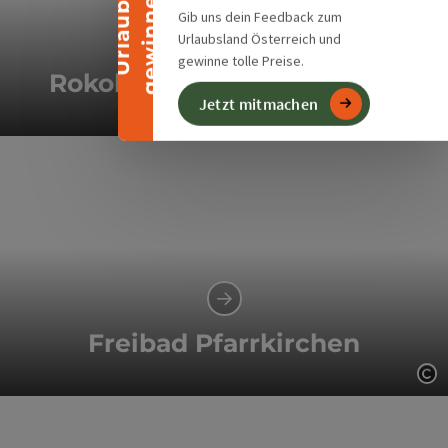
n
U
r
l
a
u
b
g
e
w
i
n
n
e
Gib uns dein Feedback zum
Urlaubsland Österreich und
gewinne tolle Preise.
Rokokokirche Pfarrkirchen
Jetzt mitmachen
Co
Freibad Pfarrkirchen
Co