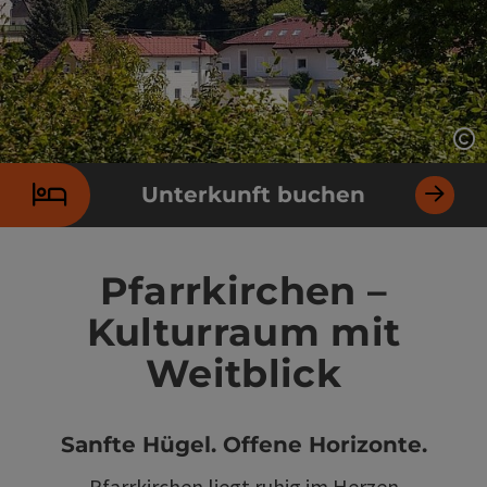
Co
Unterkunft buchen
Pfarrkirchen –
Kulturraum mit
Weitblick
Sanfte Hügel. Offene Horizonte.
Pfarrkirchen liegt ruhig im Herzen