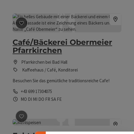
Beitrag merken
: Café/Bäckerei Obermeier Pfarrkirchen
Café/Bäckerei Obermeier
Pfarrkirchen
Pfarrkirchen bei Bad Hall
Kaffeehaus / Café, Konditorei
Besuchen Sie das gemütliche traditionsreiche Cafe!
Telefon
+43 699 17304075
Öffnungszeiten
Montag geöffnet
Dienstag geöffnet
Mittwoch geöffnet
Donnerstag geöffnet
Freitag geöffnet
Samstag geöffnet
Feiertag geöffnet
MO
DI
MI
DO
FR
SA
FE
Banner einklappen
Beitrag merken
: Echt Knogler