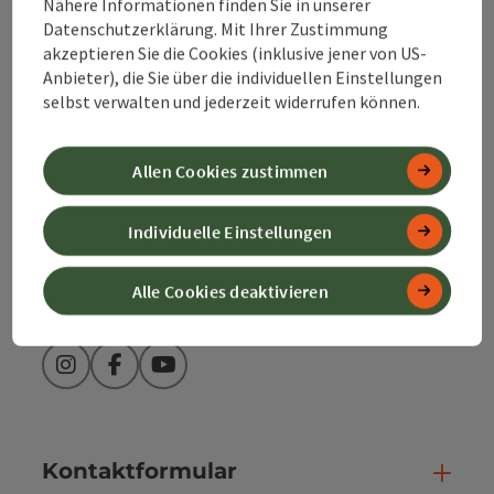
Nähere Informationen finden Sie in unserer
Alpenland Tourismus GmbH
Datenschutzerklärung. Mit Ihrer Zustimmung
akzeptieren Sie die Cookies (inklusive jener von US-
Bahnhofstraße 2
Anbieter), die Sie über die individuellen Einstellungen
4580 Windischgarsten
selbst verwalten und jederzeit widerrufen können.
+43 50 360 360 360
Allen Cookies zustimmen
info@360alpenland.com
Individuelle Einstellungen
Alle Cookies deaktivieren
Instagram
Facebook
YouTube
Kontaktformular