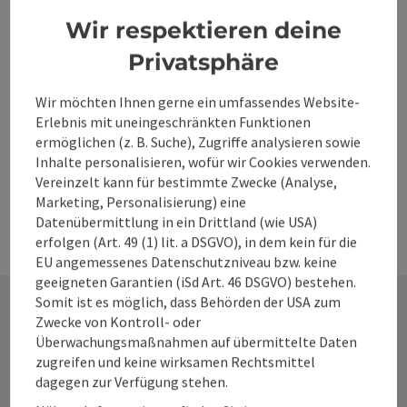
Ristorante - Bar - Pizzeria inmitten der schönen
Räumlichkeiten des Schlosses Mühlgrub
Wir respektieren deine
Telefon
+43 7258 21219
Privatsphäre
Öffnungszeiten
Donnerstag geöffnet
Freitag geöffnet
Samstag geöffnet
Sonntag geöffnet
Feiertag geöffnet
DO
FR
SA
SO
FE
Wir möchten Ihnen gerne ein umfassendes Website-
Erlebnis mit uneingeschränkten Funktionen
ermöglichen (z. B. Suche), Zugriffe analysieren sowie
Inhalte personalisieren, wofür wir Cookies verwenden.
Vereinzelt kann für bestimmte Zwecke (Analyse,
Marketing, Personalisierung) eine
Datenübermittlung in ein Drittland (wie USA)
erfolgen (Art. 49 (1) lit. a DSGVO), in dem kein für die
EU angemessenes Datenschutzniveau bzw. keine
geeigneten Garantien (iSd Art. 46 DSGVO) bestehen.
Somit ist es möglich, dass Behörden der USA zum
Zwecke von Kontroll- oder
Kontakt
Überwachungsmaßnahmen auf übermittelte Daten
zugreifen und keine wirksamen Rechtsmittel
dagegen zur Verfügung stehen.