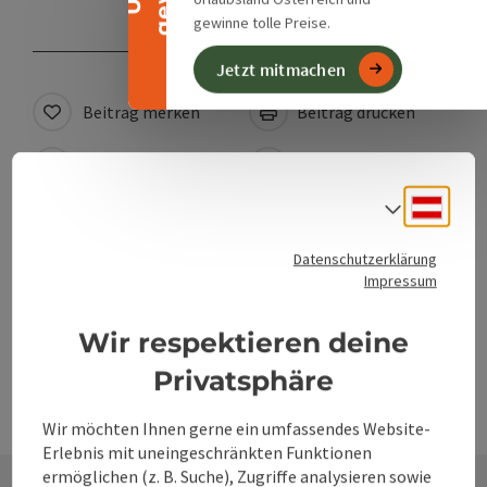
gewinne tolle Preise.
Jetzt mitmachen
Beitrag merken
Beitrag drucken
zum Merkzettel
In der Nähe
Deuts
Sprach
powered by
TOURDATA
Änderung vorschlagen
Datenschutzerklärung
Impressum
Wir respektieren deine
Privatsphäre
Wir möchten Ihnen gerne ein umfassendes Website-
Erlebnis mit uneingeschränkten Funktionen
ermöglichen (z. B. Suche), Zugriffe analysieren sowie