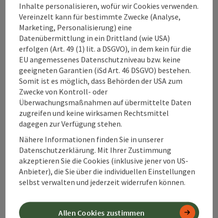
Inhalte personalisieren, wofür wir Cookies verwenden.
Vereinzelt kann für bestimmte Zwecke (Analyse,
Kontakt
Marketing, Personalisierung) eine
Datenübermittlung in ein Drittland (wie USA)
erfolgen (Art. 49 (1) lit. a DSGVO), in dem kein für die
EU angemessenes Datenschutzniveau bzw. keine
Alpenland Tourismus GmbH
geeigneten Garantien (iSd Art. 46 DSGVO) bestehen.
Somit ist es möglich, dass Behörden der USA zum
Bahnhofstraße 2
Zwecke von Kontroll- oder
4580 Windischgarsten
Überwachungsmaßnahmen auf übermittelte Daten
zugreifen und keine wirksamen Rechtsmittel
dagegen zur Verfügung stehen.
+43 50 360 360 360
Nähere Informationen finden Sie in unserer
Datenschutzerklärung. Mit Ihrer Zustimmung
info@360alpenland.com
akzeptieren Sie die Cookies (inklusive jener von US-
Anbieter), die Sie über die individuellen Einstellungen
selbst verwalten und jederzeit widerrufen können.
Allen Cookies zustimmen