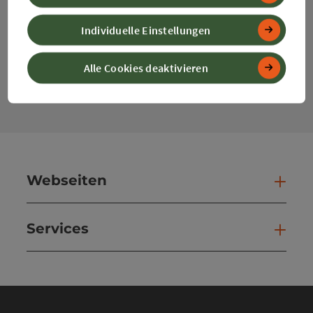
Instagram
Facebook
YouTube
Individuelle Einstellungen
Kontaktformular
Alle Cookies deaktivieren
Kont
Webseiten
Web
Services
Ser