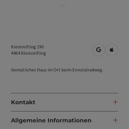
Kleinreifling 190
in Google Map
in Apple
4464
Kleinreifling
Gemütliches Haus im Ort beim Ennstalradweg.
Kontakt
Allgemeine Informationen