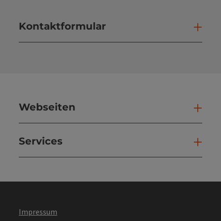
Kontaktformular
Kont
Webseiten
Web
Services
Ser
Impressum