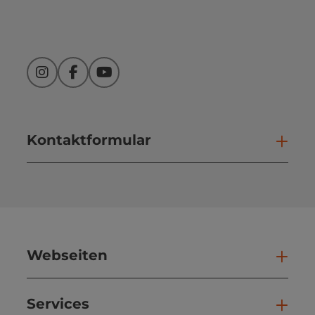
Instagram
Facebook
YouTube
Kontaktformular
Kont
Webseiten
Web
Services
Ser