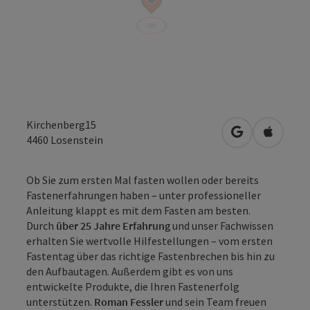
Kirchenberg15
in Google Map
in Apple
4460
Losenstein
Ob Sie zum ersten Mal fasten wollen oder bereits
Fastenerfahrungen haben – unter professioneller
Anleitung klappt es mit dem Fasten am besten.
Durch
über 25 Jahre Erfahrung
und unser Fachwissen
erhalten Sie wertvolle Hilfestellungen – vom ersten
Fastentag über das richtige Fastenbrechen bis hin zu
den Aufbautagen. Außerdem gibt es von uns
entwickelte Produkte, die Ihren Fastenerfolg
unterstützen.
Roman Fessler
und sein Team freuen