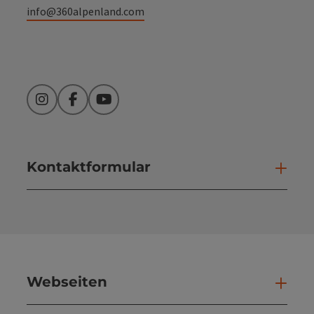
info@360alpenland.com
Instagram
Facebook
YouTube
Kontaktformular
Kont
Webseiten
Web