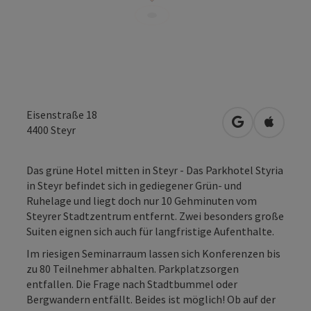
Eisenstraße 18
in Google Map
in Apple
4400
Steyr
Das grüne Hotel mitten in Steyr - Das Parkhotel Styria
in Steyr befindet sich in gediegener Grün- und
Ruhelage und liegt doch nur 10 Gehminuten vom
Steyrer Stadtzentrum entfernt. Zwei besonders große
Suiten eignen sich auch für langfristige Aufenthalte.
Im riesigen Seminarraum lassen sich Konferenzen bis
zu 80 Teilnehmer abhalten. Parkplatzsorgen
entfallen. Die Frage nach Stadtbummel oder
Bergwandern entfällt. Beides ist möglich! Ob auf der