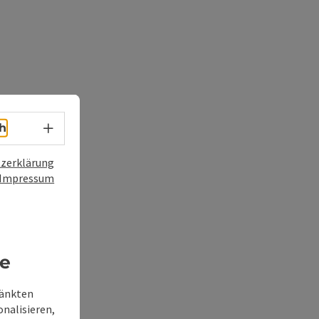
Sprachwahl - Menü öffnen
h
zerklärung
Impressum
re
ränkten
onalisieren,