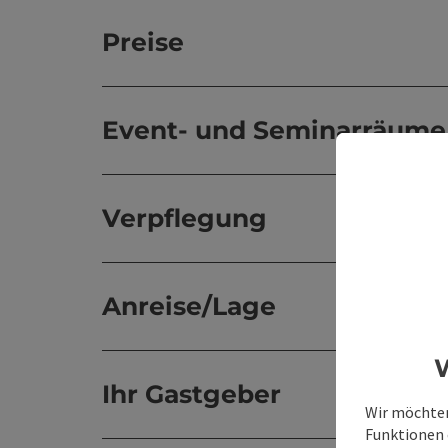
Preise
Event- und Seminarräume
Verpflegung
Anreise/Lage
W
Ihr Gastgeber
Wir möchten
Funktionen e