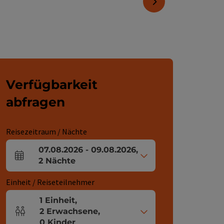
nächstes Element
Verfügbarkeit
abfragen
Reisezeitraum / Nächte
07.08.2026
-
09.08.2026
,
An- und Abreisefelder
2
Nächte
Einheit / Reiseteilnehmer
1
Einheit
,
2
Erwachsene
,
Einheitenanzahl und Personenfelder
0
Kinder