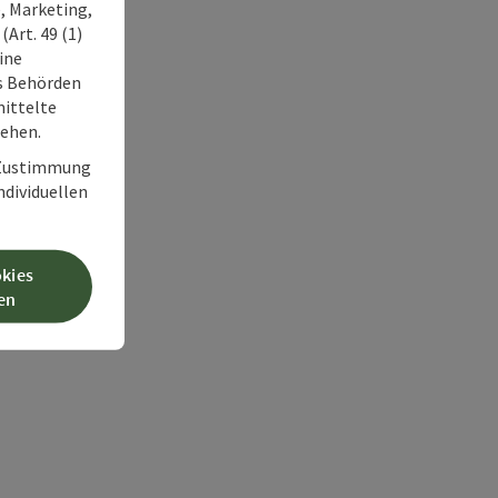
, Marketing,
Art. 49 (1)
ine
ss Behörden
ittelte
tehen.
r Zustimmung
individuellen
okies
en