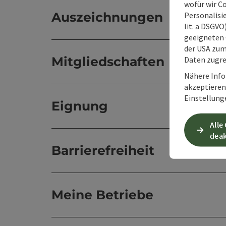
wofür wir C
Auszeichnungen
Personalisie
lit. a DSGV
geeigneten 
der USA zu
Mitgliedschaften
Daten zugre
Nähere Info
akzeptieren 
Einstellung
Eignung
Alle
deak
Barrierefreiheit
Meine Betriebe