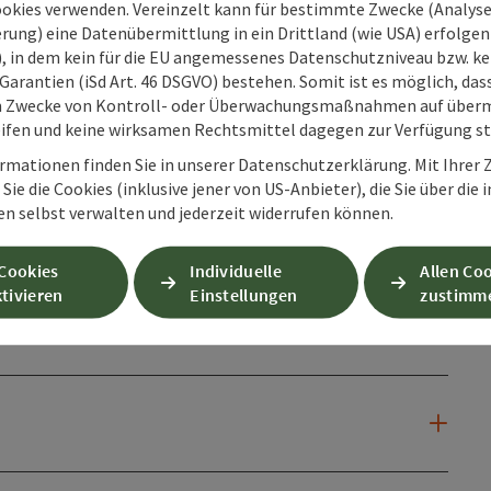
ookies verwenden. Vereinzelt kann für bestimmte Zwecke (Analyse
rung) eine Datenübermittlung in ein Drittland (wie USA) erfolgen (
O), in dem kein für die EU angemessenes Datenschutzniveau bzw. ke
Garantien (iSd Art. 46 DSGVO) bestehen. Somit ist es möglich, da
m Zwecke von Kontroll- oder Überwachungsmaßnahmen auf überm
ifen und keine wirksamen Rechtsmittel dagegen zur Verfügung s
rmationen finden Sie in unserer Datenschutzerklärung. Mit Ihre
Sie die Cookies (inklusive jener von US-Anbieter), die Sie über die 
en selbst verwalten und jederzeit widerrufen können.
 Cookies
Individuelle
Allen Co
tivieren
Einstellungen
zustimm