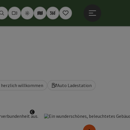
Hauptmenü öffne
Suchen
Webcams
Wetter
Interaktive Karte
360° Panoramen
Merkzettel
d herzlich willkommen
Auto Ladestation
Copyright öffnen