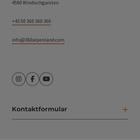
4580 Windischgarsten
+43 50 360 360 360
info@360alpenland.com
Instagram
Facebook
YouTube
Kontaktformular
Kont