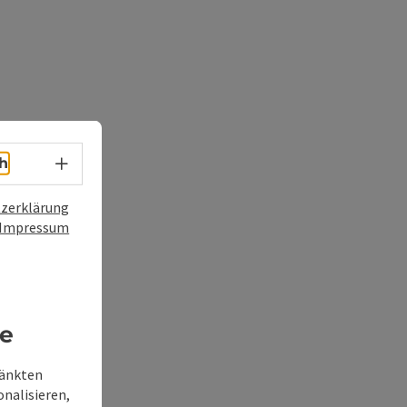
Sprachwahl - Menü öffnen
h
zerklärung
Impressum
re
ränkten
onalisieren,