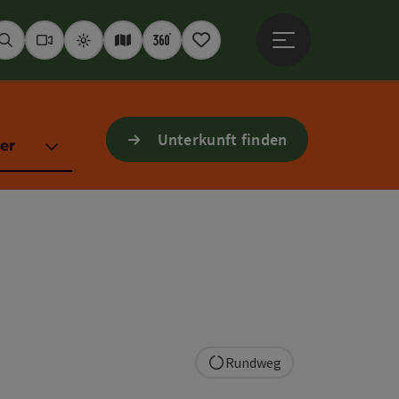
Hauptmenü öffne
Suchen
Webcams
Wetter
Interaktive Karte
360° Panoramen
Merkzettel
Unterkunft finden
er
Rundweg