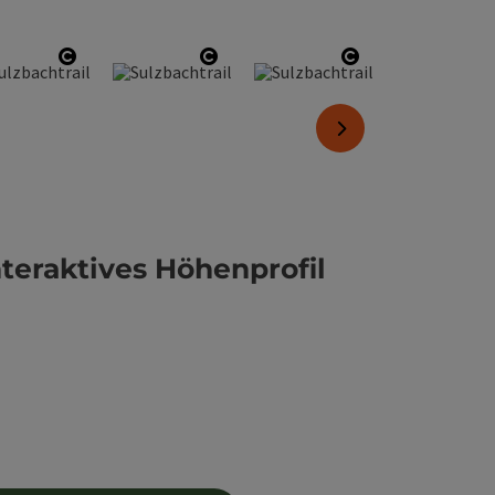
ht öffnen
Copyright öffnen
Copyright öffnen
Copyright öffn
nächstes Element
nteraktives Höhenprofil