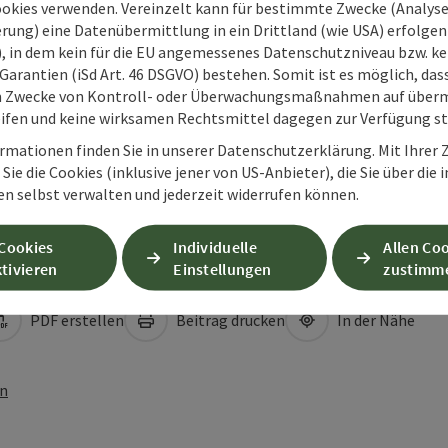
ookies verwenden. Vereinzelt kann für bestimmte Zwecke (Analyse
rung) eine Datenübermittlung in ein Drittland (wie USA) erfolgen (
O), in dem kein für die EU angemessenes Datenschutzniveau bzw. ke
Garantien (iSd Art. 46 DSGVO) bestehen. Somit ist es möglich, da
m Zwecke von Kontroll- oder Überwachungsmaßnahmen auf überm
ifen und keine wirksamen Rechtsmittel dagegen zur Verfügung s
rmationen finden Sie in unserer Datenschutzerklärung. Mit Ihre
Sie die Cookies (inklusive jener von US-Anbieter), die Sie über die 
en selbst verwalten und jederzeit widerrufen können.
 Cookies
Individuelle
Allen Co
tivieren
Einstellungen
zustimm
PDF erstellen
Beitrag drucken
In der Nähe
en