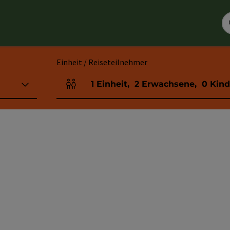
Einheit / Reiseteilnehmer
1
Einheit
,
2
Erwachsene
,
0
Kind
Einheitenanzahl und Personenfelder