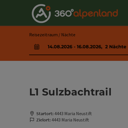
Accesskey
Accesskey
Accesskey
Accesskey
Accesskey
Accesskey
Accesskey
Accesskey
Zum Inhalt
Zur Navigation
Zum Seitenanfang
Zur Kontaktseite
Zur Suche
Zum Impressum
Zu den Hinweisen zur Bedienung der Website
Zur Startseite
[4]
[0]
[7]
[1]
[5]
[3]
[2]
[6]
Reisezeitraum / Nächte
14.08.2026
-
16.08.2026
,
2
Nächte
An- und Abreisefelder
L1 Sulzbachtrail
Startort:
4443 Maria Neustift
Zielort:
4443 Maria Neustift