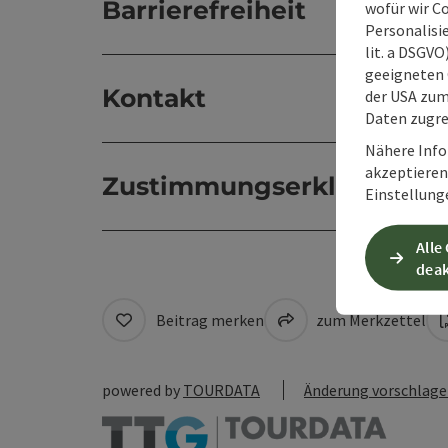
Barrierefreiheit
wofür wir C
Personalisie
lit. a DSGV
geeigneten 
Kontakt
der USA zu
Daten zugre
Nähere Info
akzeptieren 
Zustimmungserklärung
Einstellung
Alle
deak
Beitrag merken
zum Merkzettel
powered by
TOURDATA
Änderung vorschlag