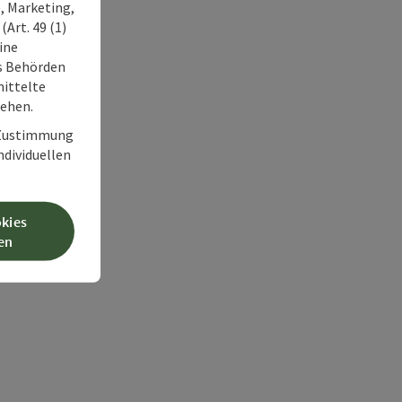
, Marketing,
Art. 49 (1)
ine
ss Behörden
ittelte
tehen.
r Zustimmung
individuellen
okies
en