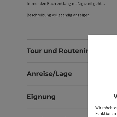
Immer den Bach entlang mäßig steil geht ...
Beschreibung vollständig anzeigen
Tour und Routeninformat
Anreise/Lage
W
Eignung
Wir möchten
Funktionen e