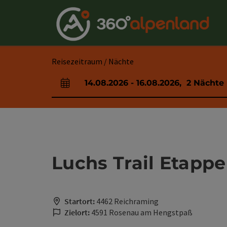
Accesskey
Accesskey
Accesskey
Accesskey
Accesskey
Accesskey
Accesskey
Accesskey
Zum Inhalt
Zur Navigation
Zum Seitenanfang
Zur Kontaktseite
Zur Suche
Zum Impressum
Zu den Hinweisen zur Bedienung der Website
Zur Startseite
[4]
[0]
[7]
[1]
[5]
[3]
[2]
[6]
Reisezeitraum / Nächte
14.08.2026
-
16.08.2026
,
2
Nächte
An- und Abreisefelder
Luchs Trail Etappe
Startort:
4462 Reichraming
Zielort:
4591 Rosenau am Hengstpaß