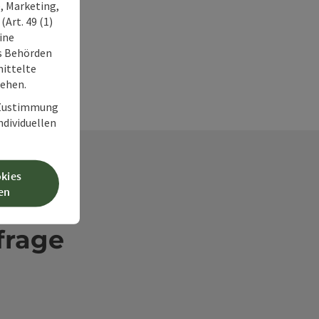
, Marketing,
Art. 49 (1)
ine
ss Behörden
ittelte
tehen.
r Zustimmung
individuellen
okies
en
frage