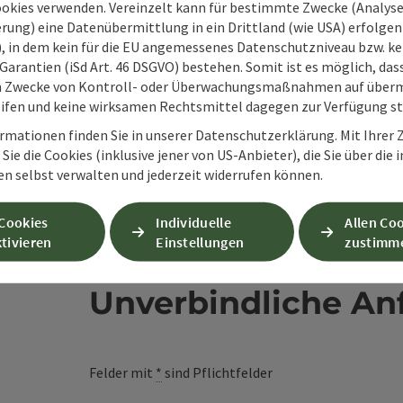
ookies verwenden. Vereinzelt kann für bestimmte Zwecke (Analyse
en
rung) eine Datenübermittlung in ein Drittland (wie USA) erfolgen (
O), in dem kein für die EU angemessenes Datenschutzniveau bzw. ke
Garantien (iSd Art. 46 DSGVO) bestehen. Somit ist es möglich, da
m Zwecke von Kontroll- oder Überwachungsmaßnahmen auf überm
ifen und keine wirksamen Rechtsmittel dagegen zur Verfügung s
rmationen finden Sie in unserer Datenschutzerklärung. Mit Ihre
Sie die Cookies (inklusive jener von US-Anbieter), die Sie über die 
en selbst verwalten und jederzeit widerrufen können.
 Cookies
Individuelle
Allen Co
tivieren
Einstellungen
zustimm
Unverbindliche An
Felder mit
*
sind Pflichtfelder