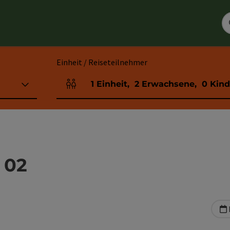
Einheit / Reiseteilnehmer
1
Einheit
,
2
Erwachsene
,
0
Kind
Einheitenanzahl und Personenfelder
 02