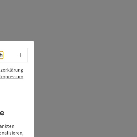
Sprachwahl - Menü öffnen
h
zerklärung
Impressum
re
ränkten
onalisieren,