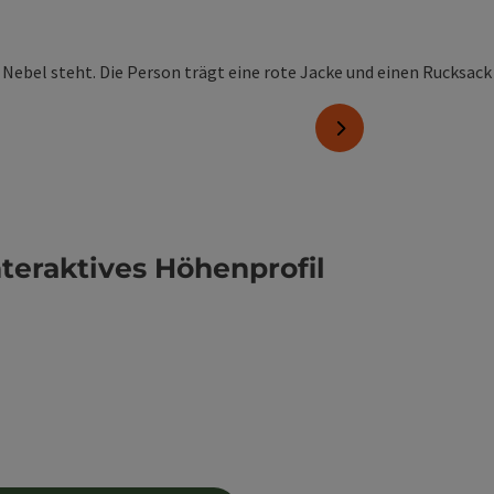
nächstes Element
nteraktives Höhenprofil