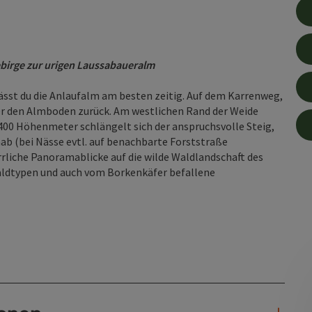
ebirge zur urigen Laussabaueralm
rlässt du die Anlaufalm am besten zeitig. Auf dem Karrenweg,
er den Almboden zurück. Am westlichen Rand der Weide
00 Höhenmeter schlängelt sich der anspruchsvolle Steig,
b (bei Nässe evtl. auf benachbarte Forststraße
rliche Panoramablicke auf die wilde Waldlandschaft des
aldtypen und auch vom Borkenkäfer befallene