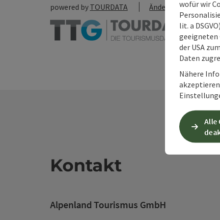
wofür wir C
powered by
TOURDATA
Änderung vorschlag
Personalisie
lit. a DSGV
geeigneten 
der USA zu
Daten zugre
Nähere Info
akzeptieren 
Einstellung
Alle
deak
Kontakt
Alpenland Tourismus GmbH