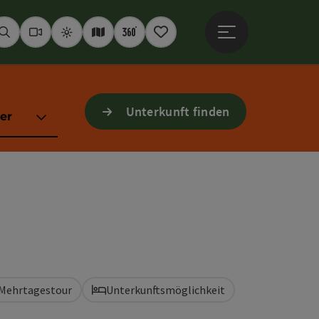
Hauptmenü öffne
Suchen
Webcams
Wetter
Interaktive Karte
360° Panoramen
Merkzettel
Unterkunft finden
er
Mehrtagestour
Unterkunftsmöglichkeit