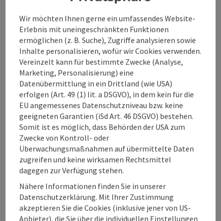
Eignung
Wir möchten Ihnen gerne ein umfassendes Website-
Erlebnis mit uneingeschränkten Funktionen
ermöglichen (z. B. Suche), Zugriffe analysieren sowie
Barrierefreiheit
Inhalte personalisieren, wofür wir Cookies verwenden.
Vereinzelt kann für bestimmte Zwecke (Analyse,
Marketing, Personalisierung) eine
Meine Betriebe
Datenübermittlung in ein Drittland (wie USA)
erfolgen (Art. 49 (1) lit. a DSGVO), in dem kein für die
EU angemessenes Datenschutzniveau bzw. keine
geeigneten Garantien (iSd Art. 46 DSGVO) bestehen.
Somit ist es möglich, dass Behörden der USA zum
Beitrag merken
Zwecke von Kontroll- oder
Beitrag drucken
Überwachungsmaßnahmen auf übermittelte Daten
zum Merkzettel
zugreifen und keine wirksamen Rechtsmittel
In der Nähe
dagegen zur Verfügung stehen.
PDF erstellen
Nähere Informationen finden Sie in unserer
Datenschutzerklärung. Mit Ihrer Zustimmung
akzeptieren Sie die Cookies (inklusive jener von US-
powered by
TOURDATA
Änderung vorschlagen
Anbieter), die Sie über die individuellen Einstellungen