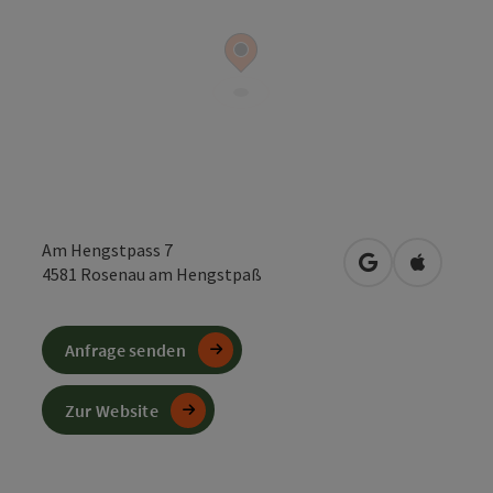
Am Hengstpass 7
in Google Maps
in Apple 
4581
Rosenau am Hengstpaß
Anfrage senden
Zur Website