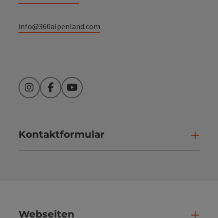
info@360alpenland.com
Instagram
Facebook
YouTube
Kontaktformular
Kont
Webseiten
Web