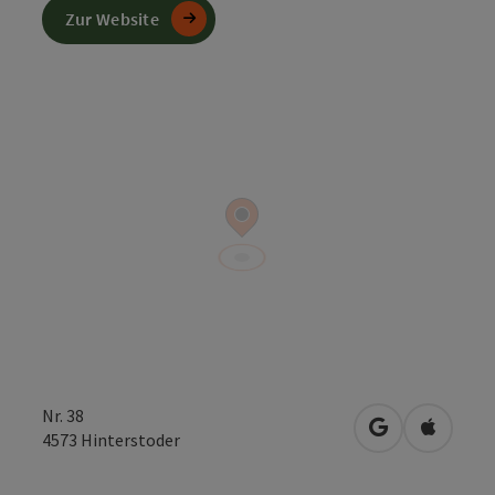
Zur Website
Nr. 38
in Google Map
in Apple
4573
Hinterstoder