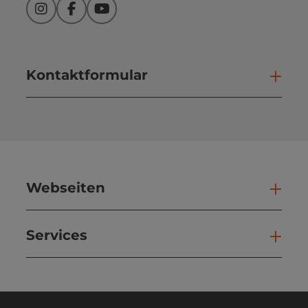
Instagram
Facebook
YouTube
Kontaktformular
Kont
Webseiten
Web
Services
Ser