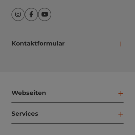
Instagram
Facebook
YouTube
Kontaktformular
Kont
Webseiten
Web
Services
Ser