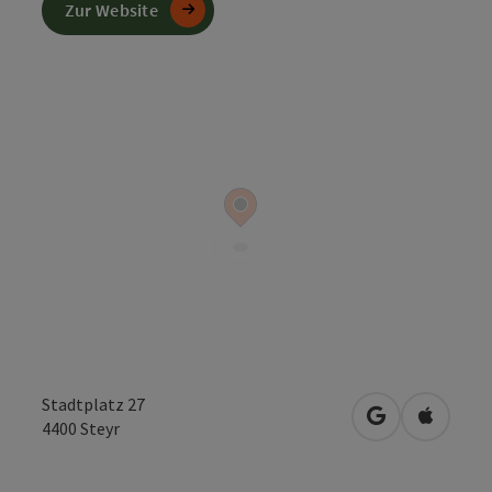
Zur Website
Stadtplatz 27
in Google Map
in Apple
4400
Steyr