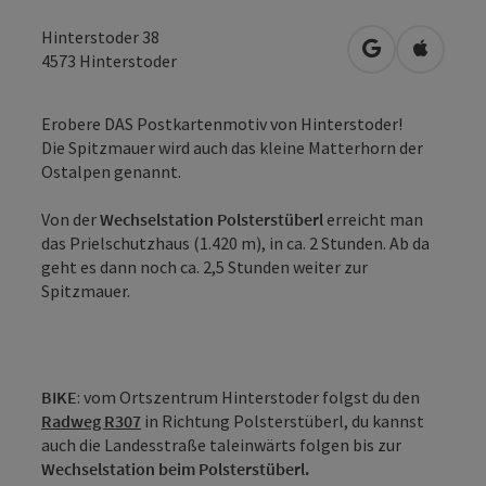
Hinterstoder 38
in Google Map
in Apple
4573
Hinterstoder
Erobere DAS Postkartenmotiv von Hinterstoder!
Die Spitzmauer wird auch das kleine Matterhorn der
Ostalpen genannt.
Von der
Wechselstation Polsterstüberl
erreicht man
das Prielschutzhaus (1.420 m), in ca. 2 Stunden. Ab da
geht es dann noch ca. 2,5 Stunden weiter zur
Spitzmauer.
BIKE
: vom Ortszentrum Hinterstoder folgst du den
Radweg R307
in Richtung Polsterstüberl, du kannst
auch die Landesstraße taleinwärts folgen bis zur
Wechselstation beim Polsterstüberl.