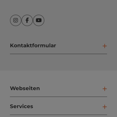
Instagram
Facebook
YouTube
Kontaktformular
Kont
Webseiten
Web
Services
Ser