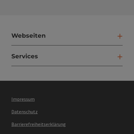
Webseiten
Web
Services
Ser
Impressum
Datenschutz
Barrierefreiheitserklärung