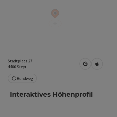
Stadtplatz 27
in Google Maps 
in Apple M
4400
Steyr
Rundweg
Interaktives Höhenprofil