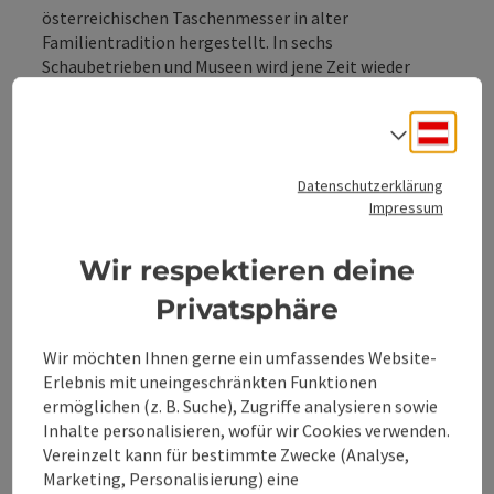
österreichischen Taschenmesser in alter
Familientradition hergestellt. In sechs
Schaubetrieben und Museen wird jene Zeit wieder
lebendig, als 17 Meister die berühmten Taschenfeitel
produzieren und in alle Welt lieferten.
Deuts
Sprach
Unvergesslich ist der Besuch der traditionsreichen
Datenschutzerklärung
Feitel-Manufaktur Löschenkohl. Wer es selbt
Impressum
probieren möchte, kann seinen eigenen Feitel
herstellen. Die Wasserspiellandschaft bei der
Wir respektieren deine
Drah'Hüttn lädt zum Experimentieren, Bauen und ...
Privatsphäre
Beschreibung vollständig anzeigen
Wir möchten Ihnen gerne ein umfassendes Website-
Erlebnis mit uneingeschränkten Funktionen
ermöglichen (z. B. Suche), Zugriffe analysieren sowie
Inhalte personalisieren, wofür wir Cookies verwenden.
Vereinzelt kann für bestimmte Zwecke (Analyse,
Tour und Routeninformationen
Marketing, Personalisierung) eine