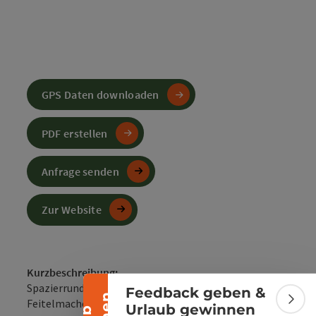
GPS Daten downloaden
PDF erstellen
Anfrage senden
Banner einklappen
Zur Website
Kurzbeschreibung:
Spazierrunde durch das Museumsdorf "Tal der
Feedback geben &
Feitelmacher"
Bann
Urlaub gewinnen