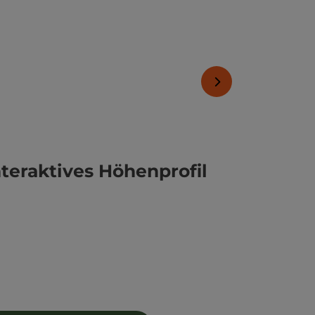
nächstes Element
nteraktives Höhenprofil