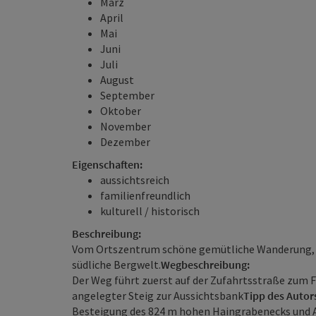
März
April
Mai
Juni
Juli
August
September
Oktober
November
Dezember
Eigenschaften:
aussichtsreich
familienfreundlich
kulturell / historisch
Beschreibung:
Vom Ortszentrum schöne gemütliche Wanderung, i
südliche Bergwelt.
Wegbeschreibung:
Der Weg führt zuerst auf der Zufahrtsstraße zum 
angelegter Steig zur Aussichtsbank
Tipp des Autor
Besteigung des 824 m hohen Haingrabenecks und 