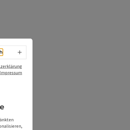
Sprachwahl - Menü öffnen
h
zerklärung
Impressum
re
ränkten
onalisieren,