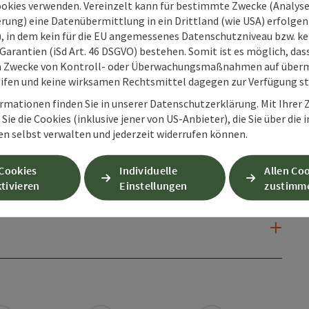
ookies verwenden. Vereinzelt kann für bestimmte Zwecke (Analyse
rung) eine Datenübermittlung in ein Drittland (wie USA) erfolgen (
O), in dem kein für die EU angemessenes Datenschutzniveau bzw. ke
Garantien (iSd Art. 46 DSGVO) bestehen. Somit ist es möglich, da
m Zwecke von Kontroll- oder Überwachungsmaßnahmen auf überm
ifen und keine wirksamen Rechtsmittel dagegen zur Verfügung s
rmationen finden Sie in unserer Datenschutzerklärung. Mit Ihre
Sie die Cookies (inklusive jener von US-Anbieter), die Sie über die 
en selbst verwalten und jederzeit widerrufen können.
 Cookies
Individuelle
Allen Co
tivieren
Einstellungen
zustimm