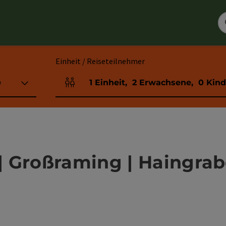
Einheit / Reiseteilnehmer
e
1
Einheit
,
2
Erwachsene
,
0
Kind
Einheitenanzahl und Personenfelder
 Großraming | Haingrab