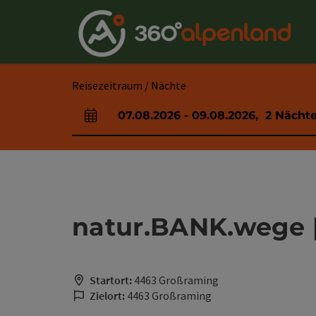
Accesskey
Accesskey
Accesskey
Accesskey
Accesskey
Accesskey
Accesskey
Accesskey
Zum Inhalt
Zur Navigation
Zum Seitenanfang
Zur Kontaktseite
Zur Suche
Zum Impressum
Zu den Hinweisen zur Bedienung der Website
Zur Startseite
[4]
[0]
[7]
[1]
[5]
[3]
[2]
[6]
Reisezeitraum / Nächte
07.08.2026
-
09.08.2026
,
2
Nächt
An- und Abreisefelder
natur.BANK.wege |
Startort:
4463 Großraming
Zielort:
4463 Großraming