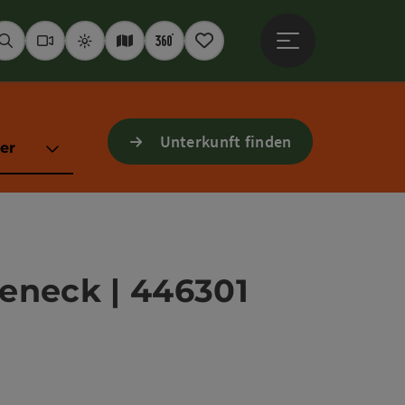
Hauptmenü öffne
Suchen
Webcams
Wetter
Interaktive Karte
360° Panoramen
Merkzettel
Unterkunft finden
er
eneck | 446301