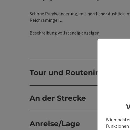
Schöne Rundwanderung, mit herrlicher Ausblick im
Reichraminger ...
Beschreibung vollständig anzeigen
Tour und Routeninformat
An der Strecke
W
Wir möchten
Anreise/Lage
Funktionen e