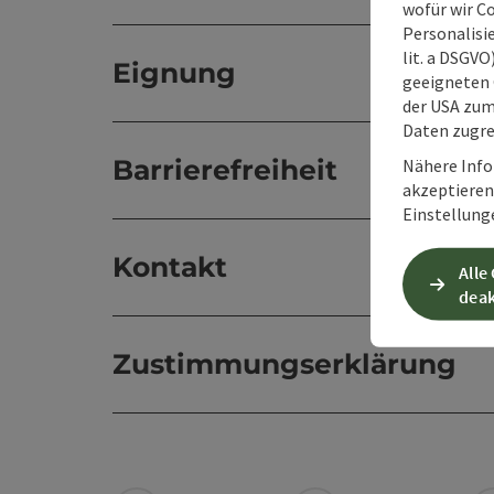
wofür wir C
Personalisie
lit. a DSGV
Eignung
geeigneten 
der USA zu
Daten zugre
Barrierefreiheit
Nähere Info
akzeptieren 
Einstellung
Kontakt
Alle
deak
Zustimmungserklärung