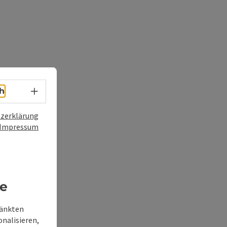
Sprachwahl - Menü öffnen
h
zerklärung
Impressum
re
ränkten
onalisieren,