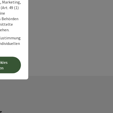
, Marketing,
Art. 49 (1)
ine
ss Behörden
ittelte
tehen.
r Zustimmung
individuellen
okies
en