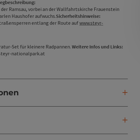
egbeschreibung:
t der Ramsau, vorbei an der Wallfahrtskirche Frauenstein
Marlen Haushofer aufwuchs.
Sicherheitshinweise:
Straßensperren entlang der Route auf
www.steyr-
atur-Set für kleinere Radpannen.
Weitere Infos und Links:
steyr-nationalpark.at
ionen