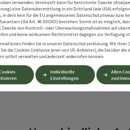
ookies verwenden. Vereinzelt kann für bestimmte Zwecke (Analyse
rung) eine Datenübermittlung in ein Drittland (wie USA) erfolgen (
O), in dem kein für die EU angemessenes Datenschutzniveau bzw. ke
PDF erstellen
Beitrag drucken
In der Nähe
Garantien (iSd Art. 46 DSGVO) bestehen. Somit ist es möglich, da
m Zwecke von Kontroll- oder Überwachungsmaßnahmen auf überm
ifen und keine wirksamen Rechtsmittel dagegen zur Verfügung s
en
rmationen finden Sie in unserer Datenschutzerklärung. Mit Ihre
Sie die Cookies (inklusive jener von US-Anbieter), die Sie über die 
en selbst verwalten und jederzeit widerrufen können.
 Cookies
Individuelle
Allen Co
tivieren
Einstellungen
zustimm