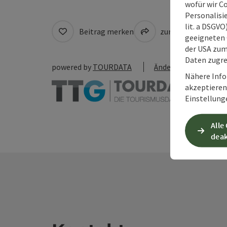
wofür wir C
Personalisie
lit. a DSGV
Beitrag merken
zum Merkzettel
geeigneten 
der USA zu
Daten zugre
powered by
TOURDATA
Änderung vorschlag
Nähere Info
akzeptieren 
Einstellung
Alle
deak