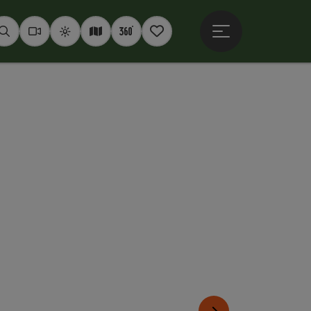
Hauptmenü öffne
Suchen
Webcams
Wetter
Interaktive Karte
360° Panoramen
Merkzettel
nächstes Element