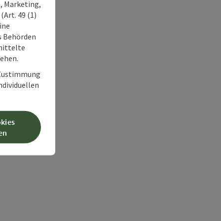
, Marketing,
Art. 49 (1)
ine
ss Behörden
ittelte
tehen.
r Zustimmung
individuellen
okies
en