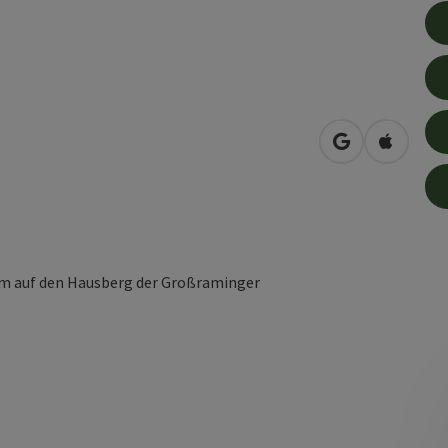
in Google Map
in Apple
lm auf den Hausberg der Großraminger