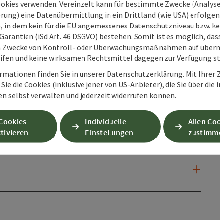
ookies verwenden. Vereinzelt kann für bestimmte Zwecke (Analyse
rung) eine Datenübermittlung in ein Drittland (wie USA) erfolgen (
O), in dem kein für die EU angemessenes Datenschutzniveau bzw. ke
Garantien (iSd Art. 46 DSGVO) bestehen. Somit ist es möglich, da
m Zwecke von Kontroll- oder Überwachungsmaßnahmen auf überm
ifen und keine wirksamen Rechtsmittel dagegen zur Verfügung s
rmationen finden Sie in unserer Datenschutzerklärung. Mit Ihre
Sie die Cookies (inklusive jener von US-Anbieter), die Sie über die 
en selbst verwalten und jederzeit widerrufen können.
 Cookies
Individuelle
Allen Co
tivieren
Einstellungen
zustimm