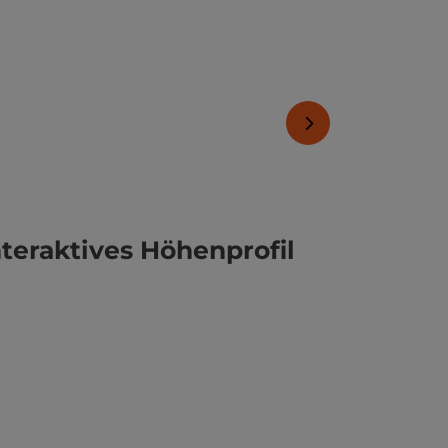
nächstes Element
nteraktives Höhenprofil