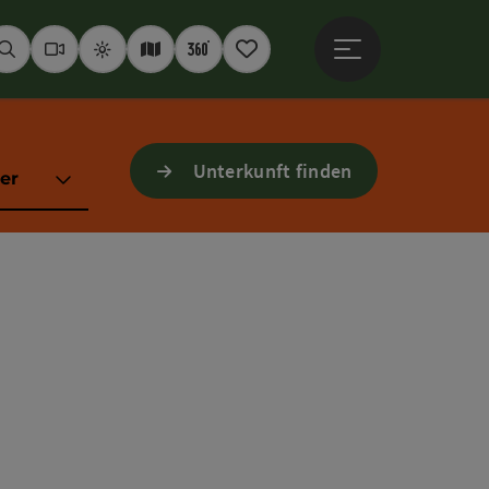
Hauptmenü öffne
Suchen
Webcams
Wetter
Interaktive Karte
360° Panoramen
Merkzettel
Unterkunft finden
er