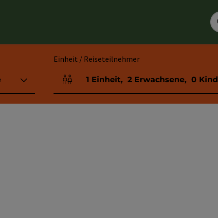
Einheit / Reiseteilnehmer
e
1
Einheit
,
2
Erwachsene
,
0
Kind
Einheitenanzahl und Personenfelder