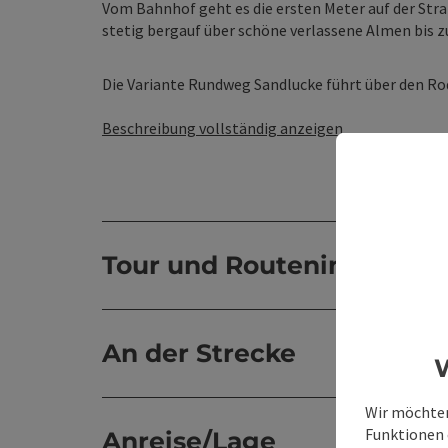
Vom Bahnhof geht es die ersten Meter auf der Stra
stetig bergauf über schöne verlassene Almen bis z
Die Variante Rundweg Sandlucke führt über den Rod
Beschreibung vollständig anzeigen
Tour und Routeninformat
An der Strecke
W
Wir möchten
Funktionen e
Anreise/Lage