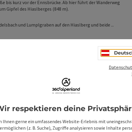
ße bis kurz vor der Ennsbrücke. Ab hier führt der Wanderweg
um Gipfel des Hiaslberges (848 m).
elsbach und Lumplgraben auf den Hiaslberg und beide ...
Deutsc
Datenschut
ionen
ir respektieren deine Privatsphä
 Ihnen gerne ein umfassendes Website-Erlebnis mit uneingesch
rmöglichen (z. B. Suche), Zugriffe analysieren sowie Inhalte pers