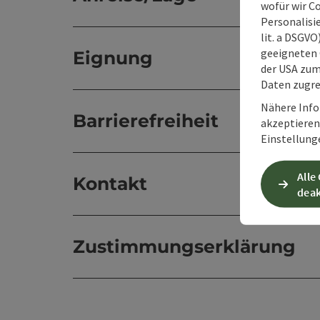
wofür wir C
Personalisie
lit. a DSGV
geeigneten 
Eignung
der USA zu
Daten zugre
Nähere Info
Barrierefreiheit
akzeptieren 
Einstellung
Alle
Kontakt
deak
Zustimmungserklärung