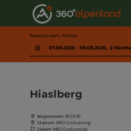
Accesskey
Accesskey
Accesskey
Accesskey
Accesskey
Accesskey
Accesskey
Accesskey
Zum Inhalt
Zur Navigation
Zum Seitenanfang
Zur Kontaktseite
Zur Suche
Zum Impressum
Zu den Hinweisen zur Bedienung der Website
Zur Startseite
[4]
[0]
[7]
[1]
[5]
[3]
[2]
[6]
Reisezeitraum / Nächte
07.08.2026
-
09.08.2026
,
2
Nächt
An- und Abreisefelder
Hiaslberg
Wegnummer:
493/E45
Startort:
4463 Großraming
Zielort:
4463 Großraming