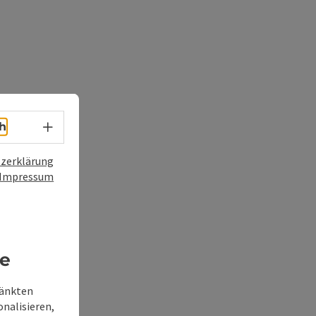
Sprachwahl - Menü öffnen
h
zerklärung
Impressum
re
ränkten
onalisieren,