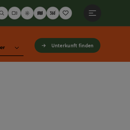
Hauptmenü öffne
Suchen
Webcams
Wetter
Interaktive Karte
360° Panoramen
Merkzettel
Unterkunft finden
er