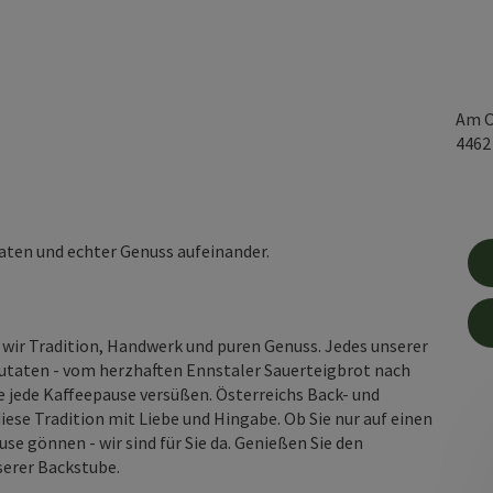
Am O
446
taten und echter Genuss aufeinander.
n wir Tradition, Handwerk und puren Genuss. Jedes unserer
Zutaten - vom herzhaften Ennstaler Sauerteigbrot nach
e jede Kaffeepause versüßen. Österreichs Back- und
ese Tradition mit Liebe und Hingabe. Ob Sie nur auf einen
se gönnen - wir sind für Sie da. Genießen Sie den
serer Backstube.