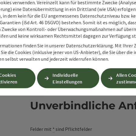
ookies verwenden. Vereinzelt kann für bestimmte Zwecke (Analyse
en
rung) eine Datenübermittlung in ein Drittland (wie USA) erfolgen (
O), in dem kein für die EU angemessenes Datenschutzniveau bzw. ke
Garantien (iSd Art. 46 DSGVO) bestehen. Somit ist es möglich, da
m Zwecke von Kontroll- oder Überwachungsmaßnahmen auf überm
ifen und keine wirksamen Rechtsmittel dagegen zur Verfügung s
rmationen finden Sie in unserer Datenschutzerklärung. Mit Ihre
Sie die Cookies (inklusive jener von US-Anbieter), die Sie über die 
en selbst verwalten und jederzeit widerrufen können.
 Cookies
Individuelle
Allen Co
tivieren
Einstellungen
zustimm
Unverbindliche An
Felder mit
*
sind Pflichtfelder