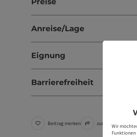
Preise
Anreise/Lage
Eignung
Barrierefreiheit
W
Beitrag merken
zum Merkzettel
Wir möchten
Funktionen e