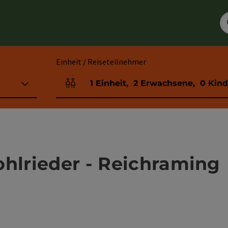
Einheit / Reiseteilnehmer
1
Einheit
,
2
Erwachsene
,
0
Kind
Einheitenanzahl und Personenfelder
ohlrieder - Reichraming