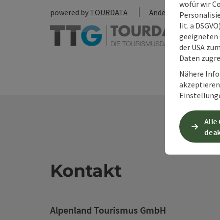
wofür wir C
powered by
TOURDATA
Änderung vorschlag
Personalisie
lit. a DSGV
geeigneten 
der USA zu
Daten zugre
Nähere Info
akzeptieren 
Einstellung
Alle
deak
Kontakt
Alpenland Tourismus GmbH