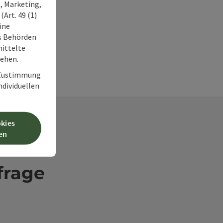
, Marketing,
Art. 49 (1)
ine
ss Behörden
ittelte
tehen.
r Zustimmung
individuellen
okies
en
frage