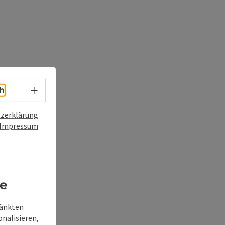
Sprachwahl - Menü öffnen
h
zerklärung
Impressum
re
ränkten
onalisieren,