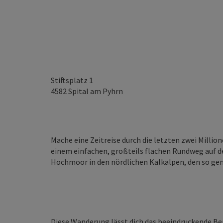
Stiftsplatz 1
4582
Spital am Pyhrn
Mache eine Zeitreise durch die letzten zwei Millio
einem einfachen, großteils flachen Rundweg auf d
Hochmoor in den nördlichen Kalkalpen, den so ge
Diese Wanderung lässt dich das beeindruckende Be