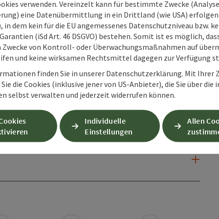
ookies verwenden. Vereinzelt kann für bestimmte Zwecke (Analyse
rung) eine Datenübermittlung in ein Drittland (wie USA) erfolgen (
O), in dem kein für die EU angemessenes Datenschutzniveau bzw. ke
Garantien (iSd Art. 46 DSGVO) bestehen. Somit ist es möglich, da
m Zwecke von Kontroll- oder Überwachungsmaßnahmen auf überm
ifen und keine wirksamen Rechtsmittel dagegen zur Verfügung s
rmationen finden Sie in unserer Datenschutzerklärung. Mit Ihre
Sie die Cookies (inklusive jener von US-Anbieter), die Sie über die 
en selbst verwalten und jederzeit widerrufen können.
 Cookies
Individuelle
Allen Co
tivieren
Einstellungen
zustimm