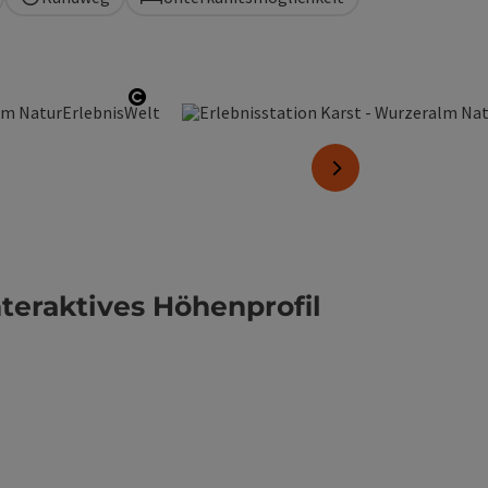
nen
Copyright öffnen
nächstes Element
nteraktives Höhenprofil