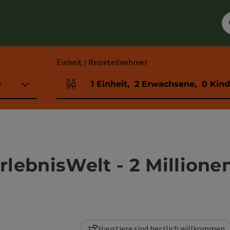
Einheit / Reiseteilnehmer
e
1
Einheit
,
2
Erwachsene
,
0
Kind
Einheitenanzahl und Personenfelder
ebnisWelt - 2 Millionen
Haustiere sind herzlich willkommen