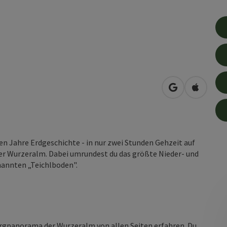
in Google Map
in Apple
nen Jahre Erdgeschichte - in nur zwei Stunden Gehzeit auf
er Wurzeralm. Dabei umrundest du das größte Nieder- und
nannten „Teichlboden".
rgpanorama der Wurzeralm von allen Seiten erfahren. Du