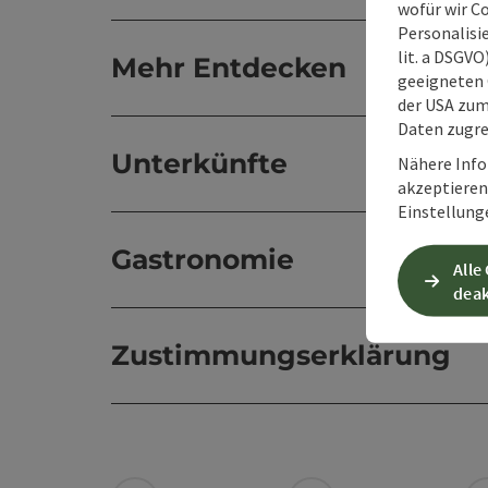
wofür wir C
Personalisie
lit. a DSGV
Mehr Entdecken
geeigneten 
der USA zu
Daten zugre
Unterkünfte
Nähere Info
akzeptieren 
Einstellung
Gastronomie
Alle
deak
Zustimmungserklärung