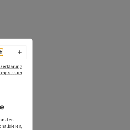
Sprachwahl - Menü öffnen
h
zerklärung
Impressum
re
ränkten
onalisieren,