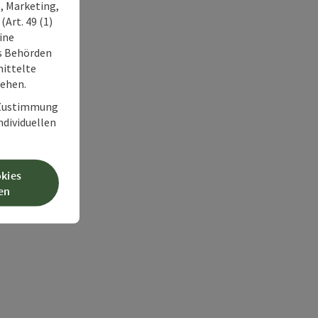
, Marketing,
Art. 49 (1)
ine
ss Behörden
ittelte
tehen.
r Zustimmung
individuellen
okies
en