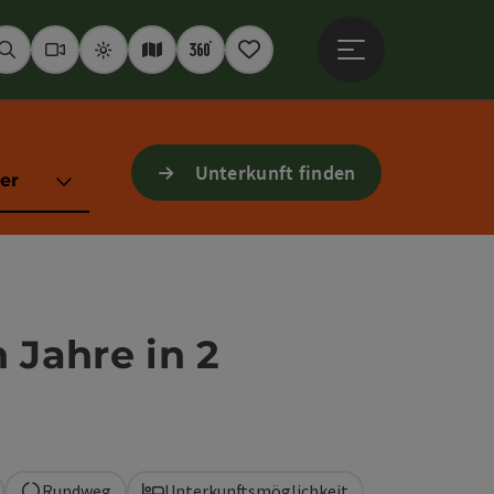
Hauptmenü öffne
Suchen
Webcams
Wetter
Interaktive Karte
360° Panoramen
Merkzettel
Unterkunft finden
er
 Jahre in 2
Rundweg
Unterkunftsmöglichkeit