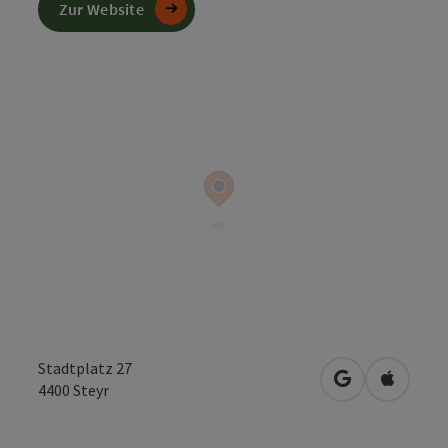
Zur Website
Stadtplatz 27
in Google Map
in Apple
4400
Steyr