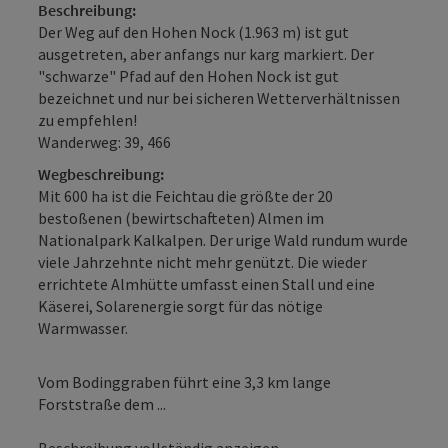
Beschreibung:
Der Weg auf den Hohen Nock (1.963 m) ist gut
ausgetreten, aber anfangs nur karg markiert. Der
"schwarze" Pfad auf den Hohen Nock ist gut
bezeichnet und nur bei sicheren Wetterverhältnissen
zu empfehlen!
Wanderweg: 39, 466
Wegbeschreibung:
Mit 600 ha ist die Feichtau die größte der 20
bestoßenen (bewirtschafteten) Almen im
Nationalpark Kalkalpen. Der urige Wald rundum wurde
viele Jahrzehnte nicht mehr genützt. Die wieder
errichtete Almhütte umfasst einen Stall und eine
Käserei, Solarenergie sorgt für das nötige
Warmwasser.
Vom Bodinggraben führt eine 3,3 km lange
Forststraße dem ...
Beschreibung vollständig anzeigen