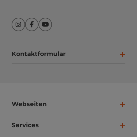
Instagram
Facebook
YouTube
Kontaktformular
Kont
Webseiten
Web
Services
Ser