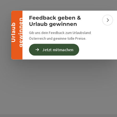
Banner einklappen
Feedback geben &
n
Bann
Urlaub gewinnen
U
r
l
a
u
b
g
e
w
i
n
n
e
Gib uns dein Feedback zum Urlaubsland
Österreich und gewinne tolle Preise.
Jetzt mitmachen