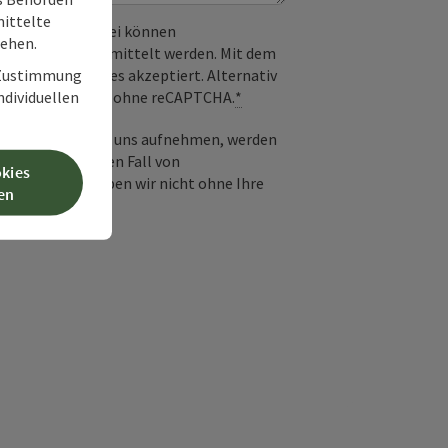
ittelte
 verwendet. Dabei können
tehen.
) an Google übermittelt werden. Mit dem
derlichen Cookies akzeptiert. Alternativ
r Zustimmung
il möglich – ganz ohne reCAPTCHA.
*
individuellen
-Mail Kontakt mit uns aufnehmen, werden
frage und für den Fall von
okies
 Diese Daten geben wir nicht ohne Ihre
en