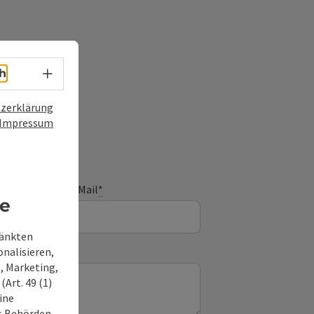
Sprachwahl - Menü öffnen
h
frage
zerklärung
Impressum
E-Mail
*
re
ränkten
onalisieren,
, Marketing,
Art. 49 (1)
ine
ss Behörden