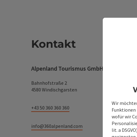
Kontakt
Alpenland Tourismus GmbH
Bahnhofstraße 2
W
4580 Windischgarsten
Wir möchten
+43 50 360 360 360
Funktionen e
wofür wir C
Personalisie
info@360alpenland.com
lit. a DSGV
geeigneten 