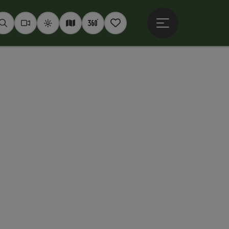
Hauptmenü öffne
Suchen
Webcams
Wetter
Interaktive Karte
360° Panoramen
Merkzettel