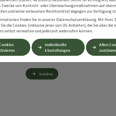
m Zwecke von Kontroll- oder Überwachungsmaßnahmen auf überm
Zum Schutz vor Spam wird Google reCAPTCHA
ifen und keine wirksamen Rechtsmittel dagegen zur Verfügung s
personenbezogene Daten (z. B. die IP-Adresse
Absenden des Formulars werden die dafür erfor
rmationen finden Sie in unserer Datenschutzerklärung. Mit Ihre
ist eine Kontaktaufnahme jederzeit per E-Ma
Sie die Cookies (inklusive jener von US-Anbieter), die Sie über die 
en selbst verwalten und jederzeit widerrufen können.
Wenn Sie per Formular auf der Website oder per E
Ihre angegebenen Daten zwecks Bearbeitung der An
 Cookies
Individuelle
Allen Co
Anschlussfragen sechs Monate bei uns gespeichert.
tivieren
Einstellungen
zustimm
Einwilligung weiter.
zur Datenschutzerklärung
Senden