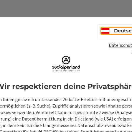
Deutsc
Unverbindliche An
Datenschut
Felder mit
*
sind Pflichtfelder
Vorname
Nachname
ir respektieren deine Privatsphä
 Ihnen gerne ein umfassendes Website-Erlebnis mit uneingesch
Unverbindliche Anfrage
*
rmöglichen (z. B. Suche), Zugriffe analysieren sowie Inhalte pers
ookies verwenden. Vereinzelt kann für bestimmte Zwecke (Analyse
rung) eine Datenübermittlung in ein Drittland (wie USA) erfolgen (
O), in dem kein für die EU angemessenes Datenschutzniveau bzw. ke
Garantien (iSd Art. 46 DSGVO) bestehen. Somit ist es möglich, da