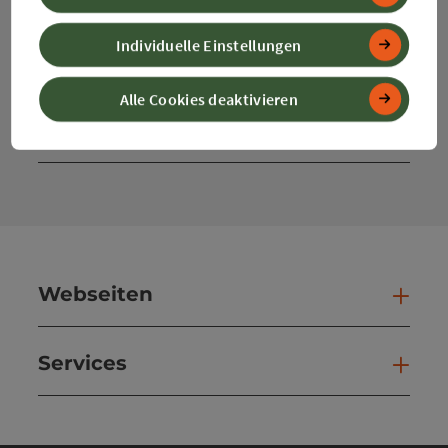
Instagram
Facebook
YouTube
Individuelle Einstellungen
Alle Cookies deaktivieren
Kontaktformular
Kont
Webseiten
Web
Services
Ser