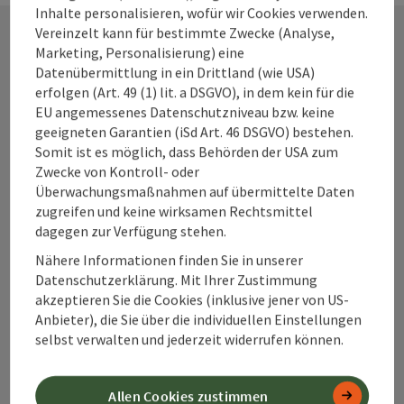
Inhalte personalisieren, wofür wir Cookies verwenden.
Vereinzelt kann für bestimmte Zwecke (Analyse,
Marketing, Personalisierung) eine
Kontakt
Datenübermittlung in ein Drittland (wie USA)
erfolgen (Art. 49 (1) lit. a DSGVO), in dem kein für die
EU angemessenes Datenschutzniveau bzw. keine
geeigneten Garantien (iSd Art. 46 DSGVO) bestehen.
Alpenland Tourismus GmbH
Somit ist es möglich, dass Behörden der USA zum
Zwecke von Kontroll- oder
Überwachungsmaßnahmen auf übermittelte Daten
Bahnhofstraße 2
zugreifen und keine wirksamen Rechtsmittel
4580 Windischgarsten
dagegen zur Verfügung stehen.
Nähere Informationen finden Sie in unserer
+43 50 360 360 360
Datenschutzerklärung. Mit Ihrer Zustimmung
akzeptieren Sie die Cookies (inklusive jener von US-
Anbieter), die Sie über die individuellen Einstellungen
info@360alpenland.com
selbst verwalten und jederzeit widerrufen können.
Allen Cookies zustimmen