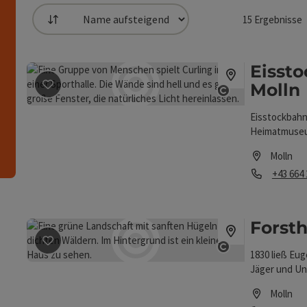
15
Ergebnisse
Sortierung
die Liste stehen Filter zur Verfügung mit denen die 
Eissto
Molln
n
Beitrag merken
: Eisstockbahn | Wirt im Dorf | Molln
Copyright öff
Eisstockbahn 
Heimatmuseum
Molln
Telefon
+43 664
Öffnungszei
Forst
Beitrag merken
: Forsthaus im Bodinggraben
1830 ließ Eug
Copyright öff
Jäger und Un
Franz Emmeri
Molln
umgestaltet.