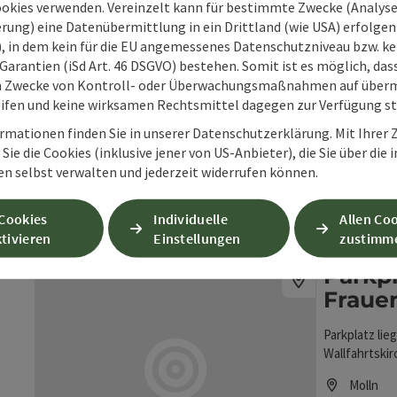
Öffnung
Mon
D
MO
DI
M
ookies verwenden. Vereinzelt kann für bestimmte Zwecke (Analyse
rung) eine Datenübermittlung in ein Drittland (wie USA) erfolgen (
O), in dem kein für die EU angemessenes Datenschutzniveau bzw. ke
Garantien (iSd Art. 46 DSGVO) bestehen. Somit ist es möglich, da
Parkp
Beitrag merken
: Parkplatz Scheiblingau
Copyright öff
m Zwecke von Kontroll- oder Überwachungsmaßnahmen auf überm
ifen und keine wirksamen Rechtsmittel dagegen zur Verfügung s
Der Parkplatz
Parkplatz res
rmationen finden Sie in unserer Datenschutzerklärung. Mit Ihre
Anhängertaug
Sie die Cookies (inklusive jener von US-Anbieter), die Sie über die 
Molln
Nationalpark
en selbst verwalten und jederzeit widerrufen können.
Telefon
+43 758
Kalkalpen Inf
Oktober geöf
Öffnung
Mon
D
MO
DI
M
 Cookies
Individuelle
Allen Co
Ausgangspun
tivieren
Einstellungen
zustimm
Parkpl
Fraue
Parkplatz lie
Wallfahrtskir
geführte Nat
Molln