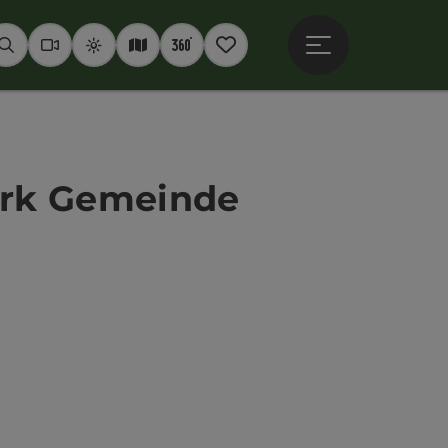
Hauptmenü öffne
Suchen
Webcams
Wetter
Interaktive Karte
360° Panoramen
Merkzettel
park Gemeinde