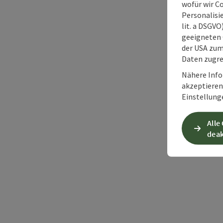
wofür wir C
Personalisie
lit. a DSGV
geeigneten 
der USA zu
Daten zugre
Nähere Info
akzeptieren 
Einstellung
Alle
deak