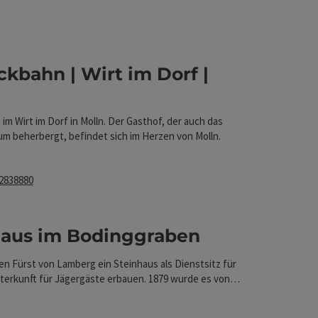
Auswahl verfeinert werden kann. Die Ergebnisse in der
ckbahn | Wirt im Dorf |
nen
im Wirt im Dorf in Molln. Der Gasthof, der auch das
 beherbergt, befindet sich im Herzen von Molln.
 2838880
ten
haus im Bodinggraben
en Fürst von Lamberg ein Steinhaus als Dienstsitz für
nen
terkunft für Jägergäste erbauen. 1879 wurde es von
ch Graf von Lamberg in ein großzügiges Blockhaus
 Heute ist es in der Obhut des Nationalparkbetreuers