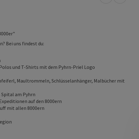
in Google Map
in Apple
8000er"
? Bei uns findest du:
n
Polos und T-Shirts mit dem Pyhrn-Priel Logo
pfeiferl, Maultrommeln, Schlüsselanhänger, Malbücher mit
n Spital am Pyhrn
Expeditionen auf den 8000ern
ff mit allen 8000ern
Region