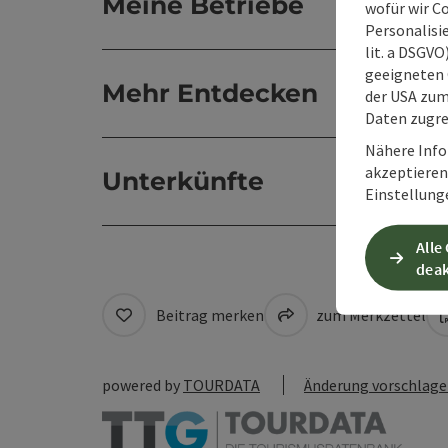
Meine Betriebe
wofür wir C
Personalisie
lit. a DSGV
geeigneten 
Mehr Entdecken
der USA zu
Daten zugre
Nähere Info
akzeptieren 
Unterkünfte
Einstellung
Alle
deak
Beitrag merken
zum Merkzettel
powered by
TOURDATA
Änderung vorschlag