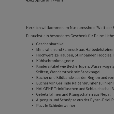
4582
Spital am Pyhrn
Herzlich willkommen im Museumsshop "Welt der 
Du suchst ein besonderes Geschenk für Deine Lieben
Geschenkartikel
Mineralien und Schmuck aus Halbedelsteine
Hochwertige Hauben, Stirnbänder, Hoodies, 
Kühlschrankmagnete
Kinderartikel wie Becherlupen, Wasservogel
Stiften, Wanderstock mit Stocknagel
Bücher und Bildbände aus der Region und vo
Bücher von Gerlinde Kaltenbrunner zu ihren 
NALGENE Trinkflaschen und Schlauchschal Bu
Gebetsfahnen und Klangschalen aus Nepal
Alpengin und Schnäpse aus der Pyhrn-Priel 
Puzzle Schiederweiher