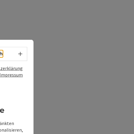
Sprachwahl - Menü öffnen
h
zerklärung
Impressum
re
ränkten
onalisieren,