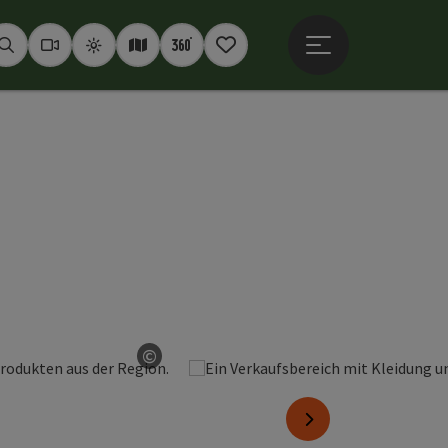
Hauptmenü öffne
Suchen
Webcams
Wetter
Interaktive Karte
360° Panoramen
Merkzettel
©
Copyright öffnen
nächstes Element