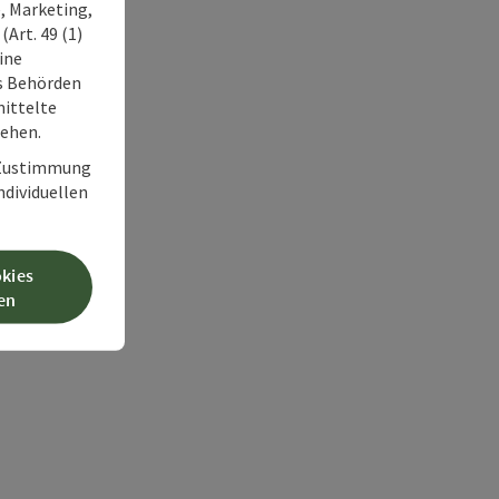
, Marketing,
Art. 49 (1)
ine
ss Behörden
ittelte
tehen.
r Zustimmung
individuellen
okies
en