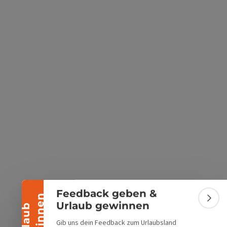
s öffnen
 Maps öffnen
Banner einklappen
Feedback geben &
n
Bann
Urlaub gewinnen
U
r
l
a
u
b
g
e
w
i
n
n
e
Gib uns dein Feedback zum Urlaubsland