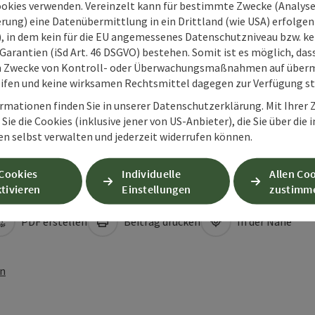
ookies verwenden. Vereinzelt kann für bestimmte Zwecke (Analyse
rung) eine Datenübermittlung in ein Drittland (wie USA) erfolgen (
O), in dem kein für die EU angemessenes Datenschutzniveau bzw. ke
Garantien (iSd Art. 46 DSGVO) bestehen. Somit ist es möglich, da
m Zwecke von Kontroll- oder Überwachungsmaßnahmen auf überm
ifen und keine wirksamen Rechtsmittel dagegen zur Verfügung s
rmationen finden Sie in unserer Datenschutzerklärung. Mit Ihre
Sie die Cookies (inklusive jener von US-Anbieter), die Sie über die 
en selbst verwalten und jederzeit widerrufen können.
 Cookies
Individuelle
Allen Co
tivieren
Einstellungen
zustimm
PDF erstellen
Beitrag drucken
In der Nähe
en