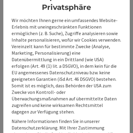
Privatsphäre
Preise
Wir möchten Ihnen gerne ein umfassendes Website-
Anreise/Lage
Erlebnis mit uneingeschränkten Funktionen
ermöglichen (z. B. Suche), Zugriffe analysieren sowie
Inhalte personalisieren, wofür wir Cookies verwenden.
Eignung
Vereinzelt kann für bestimmte Zwecke (Analyse,
Marketing, Personalisierung) eine
Datenübermittlung in ein Drittland (wie USA)
Barrierefreiheit
erfolgen (Art. 49 (1) lit. a DSGVO), in dem kein für die
EU angemessenes Datenschutzniveau bzw. keine
geeigneten Garantien (iSd Art. 46 DSGVO) bestehen.
Somit ist es möglich, dass Behörden der USA zum
Zwecke von Kontroll- oder
Überwachungsmaßnahmen auf übermittelte Daten
Beitrag merken
Beitrag drucken
zugreifen und keine wirksamen Rechtsmittel
dagegen zur Verfügung stehen.
zum Merkzettel
In der Nähe
Nähere Informationen finden Sie in unserer
Datenschutzerklärung. Mit Ihrer Zustimmung
PDF erstellen