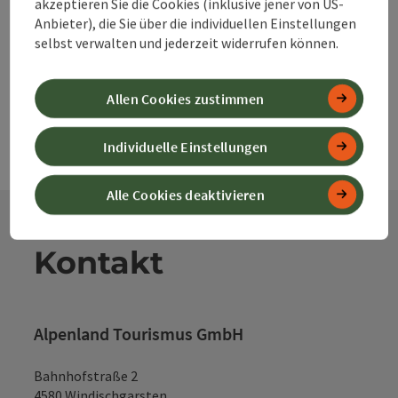
akzeptieren Sie die Cookies (inklusive jener von US-
Anbieter), die Sie über die individuellen Einstellungen
powered by
TOURDATA
Änderung vorschlagen
selbst verwalten und jederzeit widerrufen können.
Allen Cookies zustimmen
Individuelle Einstellungen
Alle Cookies deaktivieren
Kontakt
Alpenland Tourismus GmbH
Bahnhofstraße 2
4580 Windischgarsten