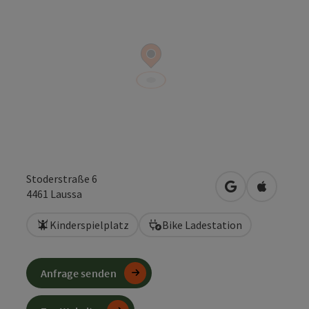
Stoderstraße 6
in Google Maps
in Apple 
4461
Laussa
Kinderspielplatz
Bike Ladestation
Anfrage senden