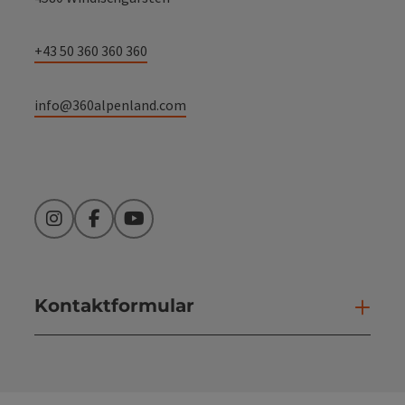
+43 50 360 360 360
info@360alpenland.com
Instagram
Facebook
YouTube
Kontaktformular
Kont