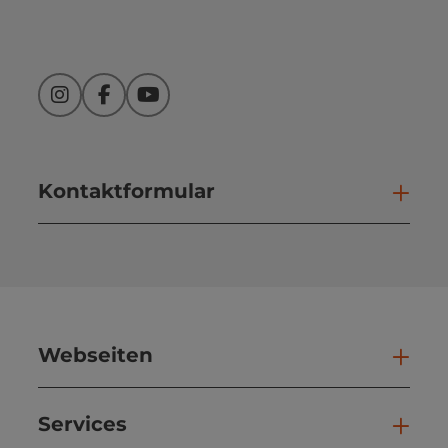
Instagram
Facebook
YouTube
Kontaktformular
Kont
Webseiten
Web
Services
Ser