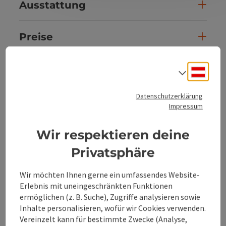
Ausstattung
Preise
Eignung
Deuts
Sprach
Datenschutzerklärung
Barrierefreiheit
Impressum
Mehr Entdecken
Wir respektieren deine
Privatsphäre
Unterkünfte
Wir möchten Ihnen gerne ein umfassendes Website-
Erlebnis mit uneingeschränkten Funktionen
ermöglichen (z. B. Suche), Zugriffe analysieren sowie
Inhalte personalisieren, wofür wir Cookies verwenden.
Vereinzelt kann für bestimmte Zwecke (Analyse,
Beitrag merken