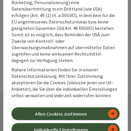
Beitrag drucken
Marketing, Personalisierung) eine
Datenübermittlung in ein Drittland (wie USA)
zum Merkzettel
In der Nähe
erfolgen (Art. 49 (1) lit. a DSGVO), in dem kein für die
EU angemessenes Datenschutzniveau bzw. keine
PDF erstellen
geeigneten Garantien (iSd Art. 46 DSGVO) bestehen.
Somit ist es möglich, dass Behörden der USA zum
Zwecke von Kontroll- oder
powered by
TOURDATA
Änderung vorschlagen
Überwachungsmaßnahmen auf übermittelte Daten
zugreifen und keine wirksamen Rechtsmittel
dagegen zur Verfügung stehen.
Nähere Informationen finden Sie in unserer
Datenschutzerklärung. Mit Ihrer Zustimmung
akzeptieren Sie die Cookies (inklusive jener von US-
Anbieter), die Sie über die individuellen Einstellungen
selbst verwalten und jederzeit widerrufen können.
Allen Cookies zustimmen
Kontakt
Individuelle Einstellungen