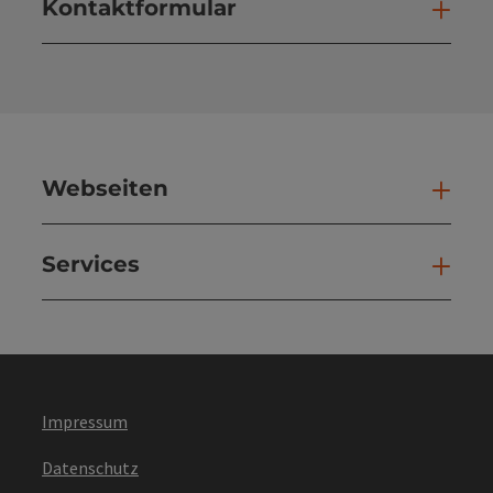
Kontaktformular
Kont
Webseiten
Web
Services
Ser
Impressum
Datenschutz