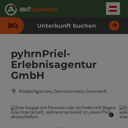
Accesskey
Accesskey
Accesskey
Accesskey
Accesskey
Accesskey
Accesskey
Accesskey
Zum Inhalt
Zur Navigation
Zum Seitenanfang
Zur Kontaktseite
Zur Suche
Zum Impressum
Zu den Hinweisen zur Bedienung der Website
Zur Startseite
[4]
[0]
[7]
[1]
[5]
[3]
[2]
[6]
Deut
Sprach
Unterkunft buchen
pyhrnPriel-
Erlebnisagentur
GmbH
Windischgarsten, Oberösterreich, Österreich
Copyri