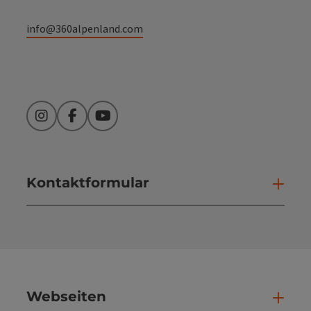
info@360alpenland.com
Instagram
Facebook
YouTube
Kontaktformular
Kont
Webseiten
Web