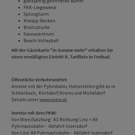
ganzjährig geöffnetes Buffet
FKK-Liegewiese
Sprungturm
Kneipp-Becken
Breitrutsche
Saunazentrum
Beach-Volleyball
Mit der Gästekarte "In Summe mehr" erhalten Sie
einen ermäßigten Eintritt lt. Tarifliste in Freibad.
Öffentliche Verkehrsmittel:
Anreise mit der Pyhrnbahn, Haltestellen gibt es in
Schlierbach, Kirchdorf/Krems und Micheldorf
Details unter
www.ooevv.at
Anreise mit dem PKW:
Von Wien/Salzburg: A1 Richtung Linz > A9
Pyhrnautobahn - Abfahrt Inzersdorf
Von Linz: A9 Pyhrnautobahn - Abfahrt Inzersdorf