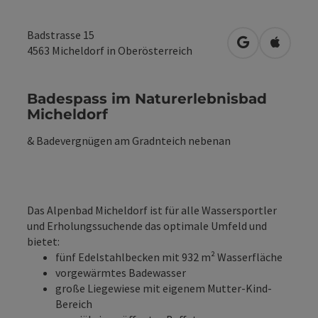
Badstrasse 15
in Google Map
in Apple
4563
Micheldorf in Oberösterreich
Badespass im Naturerlebnisbad
Micheldorf
& Badevergnügen am Gradnteich nebenan
Das Alpenbad Micheldorf ist für alle Wassersportler
und Erholungssuchende das optimale Umfeld und
bietet:
fünf Edelstahlbecken mit 932 m² Wasserfläche
vorgewärmtes Badewasser
große Liegewiese mit eigenem Mutter-Kind-
Bereich